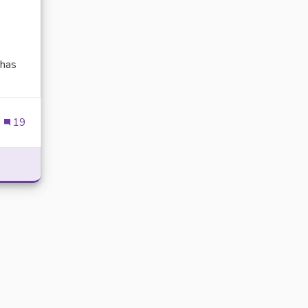
has
ien externe)
19
POWER WITH DELTA EXECUTOR