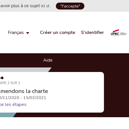
savoir plus à ce sujet
ici
.
"J'accepte"
(Lien externe)
Créer un compte
S'identifier
Français
Choisir la langue
Choose language
Aide
APE 2 SUR 2
mendons la charte
0/11/2020 - 15/03/2021
oir les étapes