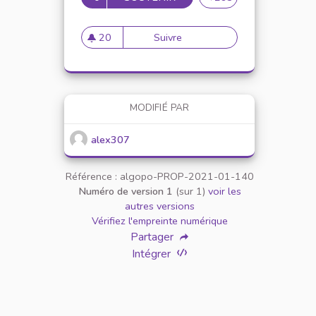
20
Suivre
Mise en place de référents ég
20 abonnés
MODIFIÉ PAR
alex307
Référence : algopo-PROP-2021-01-140
Numéro de version 1
(sur 1)
voir les
autres versions
Vérifiez l'empreinte numérique
Partager
Intégrer