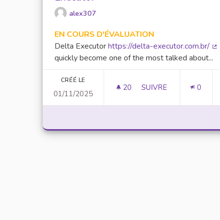
alex307
EN COURS D'ÉVALUATION
Delta Executor
https://delta-executor.com.br/
(L
quickly become one of the most talked about...
CRÉÉ LE
20
20 ABONNÉS
SUIVRE
0
01/11/2025
UNLOCK SCRIPTING 