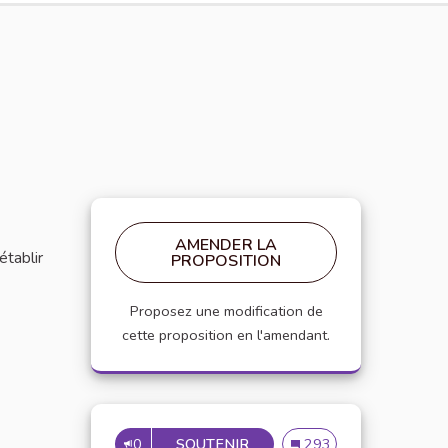
AMENDER LA
établir
PROPOSITION
Proposez une modification de
cette proposition en l'amendant.
0
SOUTENIR
MISE EN PLACE DE RÉFÉRE
Mise en place de référen
293