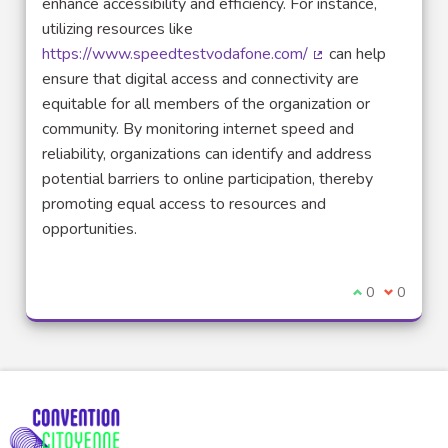
enhance accessibility and efficiency. For instance,
utilizing resources like
https://www.speedtestvodafone.com/
can help
(Lien externe)
ensure that digital access and connectivity are
equitable for all members of the organization or
community. By monitoring internet speed and
reliability, organizations can identify and address
potential barriers to online participation, thereby
promoting equal access to resources and
opportunities.
Je suis d'acco
0
Je ne sui
0