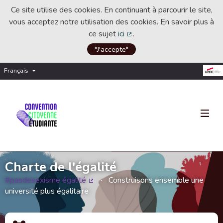
Ce site utilise des cookies. En continuant à parcourir le site,
vous acceptez notre utilisation des cookies. En savoir plus à
ce sujet
ici
.
(Lien externe)
"J'accepte"
Français
Choisir la langue
Choose language
Charte de l'égalité
#pasdesexisme égalité
Construisons ensemble une
(Lien externe)
université plus égalitaire