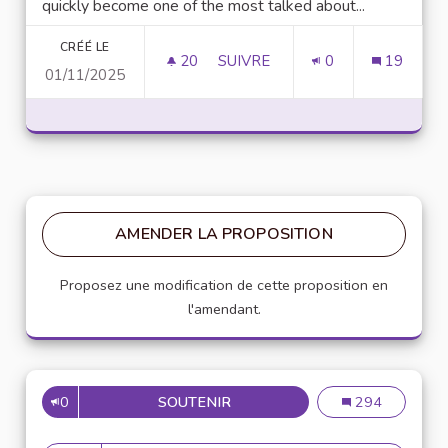
quickly become one of the most talked about...
CRÉÉ LE
20
20 ABONNÉS
SUIVRE
0
19
01/11/2025
UNLOCK SCRIPTING POWER WI
AMENDER LA PROPOSITION
Proposez une modification de cette proposition en
l'amendant.
0
SOUTENIR
MISE EN PLACE DE RÉFÉRENT
Mise en place de
294