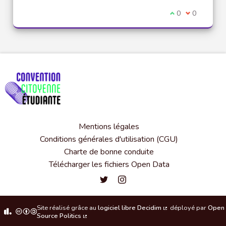
Je suis d'accord
0
Je ne suis 
0
Mentions légales
Conditions générales d'utilisation (CGU)
Charte de bonne conduite
Télécharger les fichiers Open Data
Convention citoyenne étudiante de l'
Convention citoyenne étudiante 
Site réalisé grâce au
logiciel libre Decidim
déployé par
Open
(Lien externe)
Source Politics
(Lien externe)