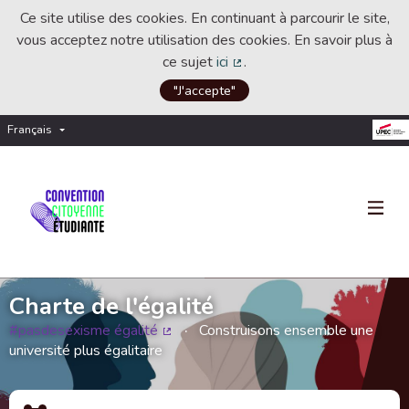
Ce site utilise des cookies. En continuant à parcourir le site,
vous acceptez notre utilisation des cookies. En savoir plus à
ce sujet
ici
.
(Lien externe)
"J'accepte"
Français
Choisir la langue
Choose language
Charte de l'égalité
#pasdesexisme égalité
Construisons ensemble une
(Lien externe)
université plus égalitaire