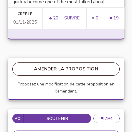
quickly become one of the most talked about...
CRÉÉ LE
20
20 ABONNÉS
SUIVRE
0
19
01/11/2025
UNLOCK SCRIPTING POWER WI
AMENDER LA PROPOSITION
Proposez une modification de cette proposition en
l'amendant.
0
SOUTENIR
MISE EN PLACE DE RÉFÉRENT
Mise en place de
294