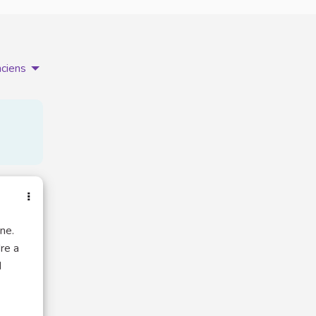
nciens
ne.
re a
d