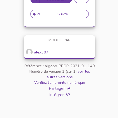
20
Suivre
Mise en place de référents ég
20 abonnés
MODIFIÉ PAR
alex307
Référence : algopo-PROP-2021-01-140
Numéro de version 1
(sur 1)
voir les
autres versions
Vérifiez l'empreinte numérique
Partager
Intégrer