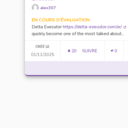
alex307
EN COURS D'ÉVALUATION
Delta Executor
https://delta-executor.com.br/
(L
quickly become one of the most talked about...
CRÉÉ LE
20
20 ABONNÉS
SUIVRE
0
01/11/2025
UNLOCK SCRIPTING 