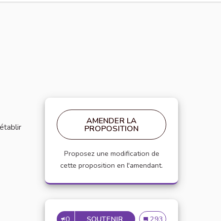
AMENDER LA
établir
PROPOSITION
Proposez une modification de
cette proposition en l'amendant.
0
SOUTENIR
MISE EN PLACE DE RÉFÉRE
Mise en place de référen
293