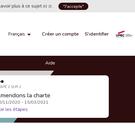
savoir plus à ce sujet
ici
.
"J'accepte"
(Lien externe)
Créer un compte
S'identifier
Français
Choisir la langue
Choose language
Aide
APE 2 SUR 2
mendons la charte
0/11/2020 - 15/03/2021
oir les étapes