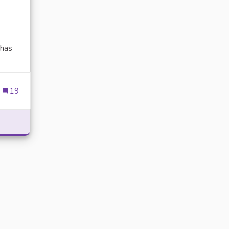
has
ien externe)
19
POWER WITH DELTA EXECUTOR