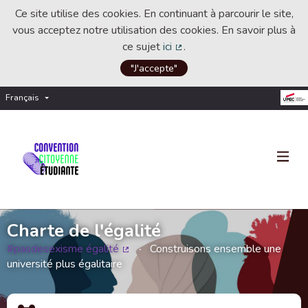
Ce site utilise des cookies. En continuant à parcourir le site,
vous acceptez notre utilisation des cookies. En savoir plus à
ce sujet
ici
.
(Lien externe)
"J'accepte"
Français
Choisir la langue
Choose language
Charte de l'égalité
#pasdesexisme égalité
Construisons ensemble une
(Lien externe)
université plus égalitaire