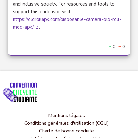
and inclusive society. For resources and tools to
support this endeavor, visit
https://oldrollapk.com/disposable-camera-old-roll-
mod-apk/
.
(Lien externe)
Je suis d'acco
0
Je ne sui
0
Mentions légales
Conditions générales d'utilisation (CGU)
Charte de bonne conduite