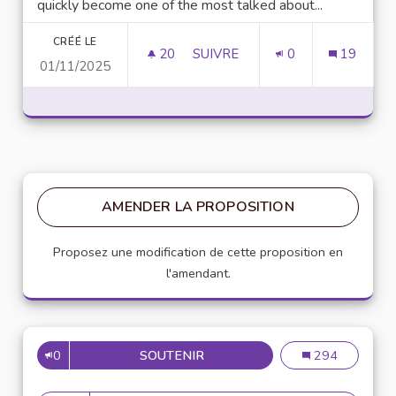
quickly become one of the most talked about...
CRÉÉ LE
20
20 ABONNÉS
SUIVRE
0
19
01/11/2025
UNLOCK SCRIPTING POWER WI
AMENDER LA PROPOSITION
Proposez une modification de cette proposition en
l'amendant.
0
SOUTENIR
MISE EN PLACE DE RÉFÉRENT
Mise en place de
294