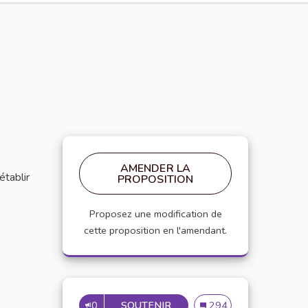
AMENDER LA
établir
PROPOSITION
Proposez une modification de
cette proposition en l'amendant.
0
SOUTENIR
MISE EN PLACE DE RÉFÉRE
Mise en place de référen
294