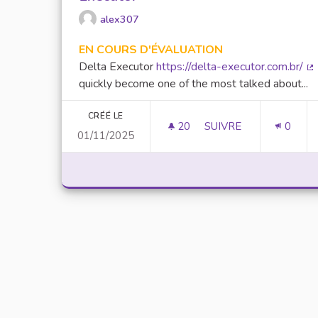
alex307
EN COURS D'ÉVALUATION
Delta Executor
https://delta-executor.com.br/
(L
quickly become one of the most talked about...
CRÉÉ LE
20
20 ABONNÉS
SUIVRE
0
01/11/2025
UNLOCK SCRIPTING 