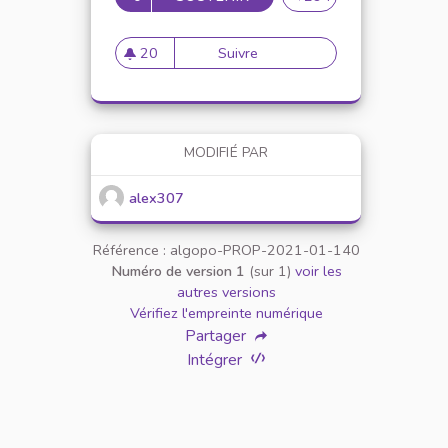
20
Suivre
Mise en place de référents ég
20 abonnés
MODIFIÉ PAR
alex307
Référence : algopo-PROP-2021-01-140
Numéro de version 1
(sur 1)
voir les
autres versions
Vérifiez l'empreinte numérique
Partager
Intégrer