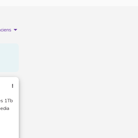
nciens
es 1Tb
media