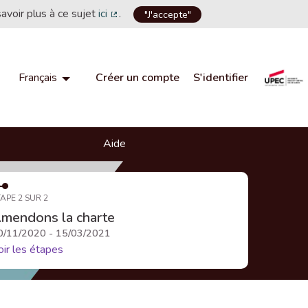
savoir plus à ce sujet
ici
.
"J'accepte"
(Lien externe)
Créer un compte
S'identifier
Français
Choisir la langue
Choose language
Aide
APE 2 SUR 2
mendons la charte
0/11/2020 - 15/03/2021
oir les étapes