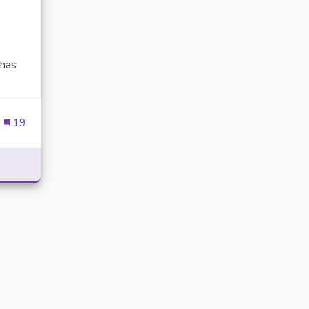
has
ien externe)
19
POWER WITH DELTA EXECUTOR