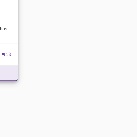
has
ien externe)
19
POWER WITH DELTA EXECUTOR