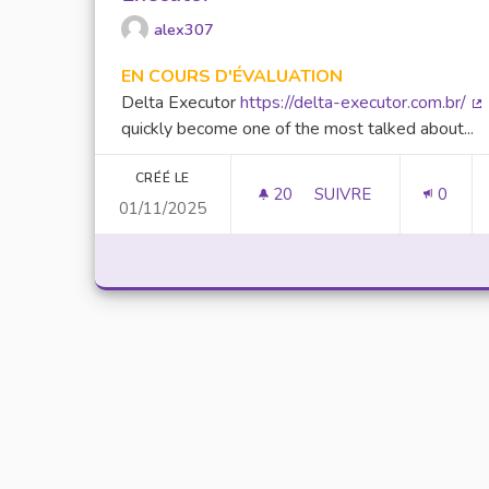
alex307
EN COURS D'ÉVALUATION
Delta Executor
https://delta-executor.com.br/
(L
quickly become one of the most talked about...
CRÉÉ LE
20
20 ABONNÉS
SUIVRE
0
01/11/2025
UNLOCK SCRIPTING 