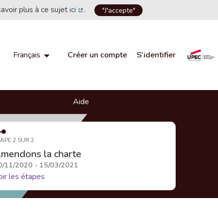
savoir plus à ce sujet
ici
.
"J'accepte"
(Lien externe)
Créer un compte
S'identifier
Français
Choisir la langue
Choose language
Aide
APE 2 SUR 2
mendons la charte
0/11/2020 - 15/03/2021
oir les étapes