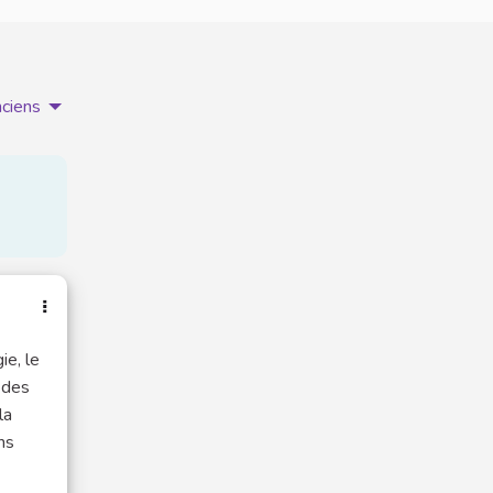
nciens
ie, le
 des
la
ns