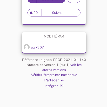
20
Suivre
Mise en place de référents ég
20 abonnés
MODIFIÉ PAR
alex307
Référence : algopo-PROP-2021-01-140
Numéro de version 1
(sur 1)
voir les
autres versions
Vérifiez l'empreinte numérique
Partager
Intégrer