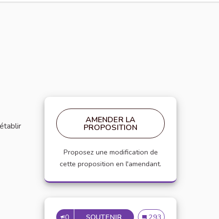
AMENDER LA
établir
PROPOSITION
Proposez une modification de
cette proposition en l'amendant.
0
SOUTENIR
MISE EN PLACE DE RÉFÉRE
Mise en place de référen
293