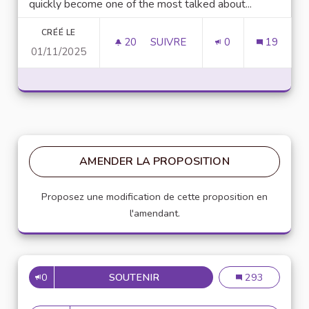
quickly become one of the most talked about...
CRÉÉ LE
20
20 ABONNÉS
SUIVRE
0
19
01/11/2025
UNLOCK SCRIPTING POWER WI
AMENDER LA PROPOSITION
Proposez une modification de cette proposition en
l'amendant.
0
SOUTENIR
MISE EN PLACE DE RÉFÉRENT
Mise en place de
293