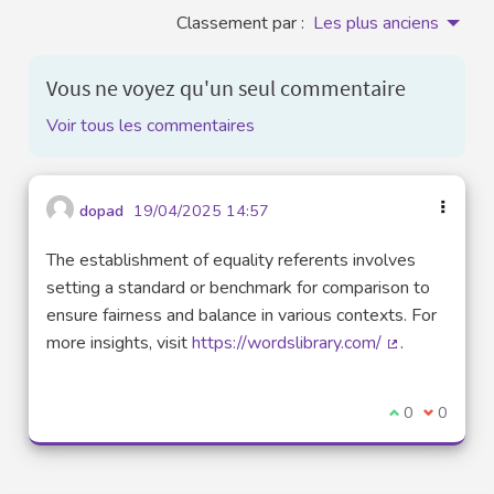
Classement par :
Les plus anciens
Vous ne voyez qu'un seul commentaire
Voir tous les commentaires
dopad
19/04/2025 14:57
The establishment of equality referents involves
setting a standard or benchmark for comparison to
ensure fairness and balance in various contexts. For
more insights, visit
https://wordslibrary.com/
.
(Lien externe
Je suis d'acco
0
Je ne sui
0