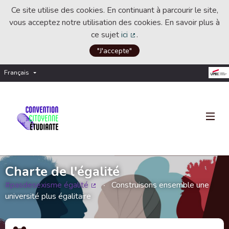
Ce site utilise des cookies. En continuant à parcourir le site,
vous acceptez notre utilisation des cookies. En savoir plus à
ce sujet
ici
.
(Lien externe)
"J'accepte"
Français
Choisir la langue
Choose language
Charte de l'égalité
#pasdesexisme égalité
Construisons ensemble une
(Lien externe)
université plus égalitaire