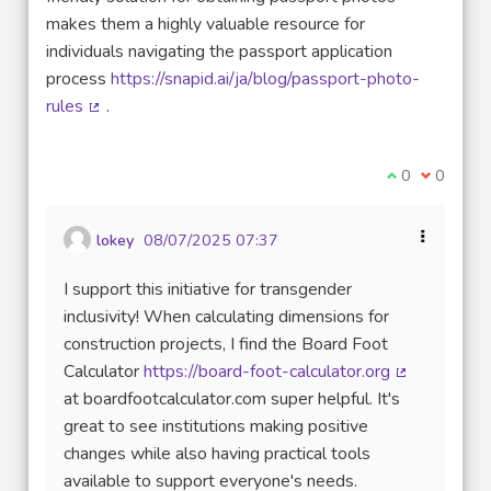
makes them a highly valuable resource for
individuals navigating the passport application
process
https://snapid.ai/ja/blog/passport-photo-
rules
.
(Lien externe)
Je suis d'acco
0
Je ne sui
0
lokey
08/07/2025 07:37
I support this initiative for transgender
inclusivity! When calculating dimensions for
construction projects, I find the Board Foot
Calculator
https://board-foot-calculator.org
(Lien extern
at boardfootcalculator.com super helpful. It's
great to see institutions making positive
changes while also having practical tools
available to support everyone's needs.