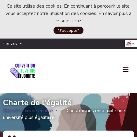
Ce site utilise des cookies. En continuant à parcourir le site,
vous acceptez notre utilisation des cookies. En savoir plus à
ce sujet
ici
.
(Lien externe)
"J'accepte"
Français
Choisir la langue
Choose language
Charte de l'égalité
#pasdesexisme égalité
Construisons ensemble une
(Lien externe)
université plus égalitaire