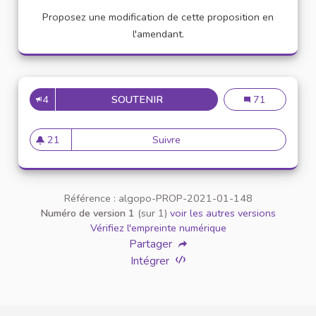
Proposez une modification de cette proposition en
l'amendant.
4
SOUTENIR
APPELLATION PERSONNE TR
Appellation pe
71
21
Suivre
Appellation personne transg
21 abonnés
Référence : algopo-PROP-2021-01-148
Numéro de version 1
(sur 1)
voir les autres versions
Vérifiez l'empreinte numérique
Partager
Intégrer