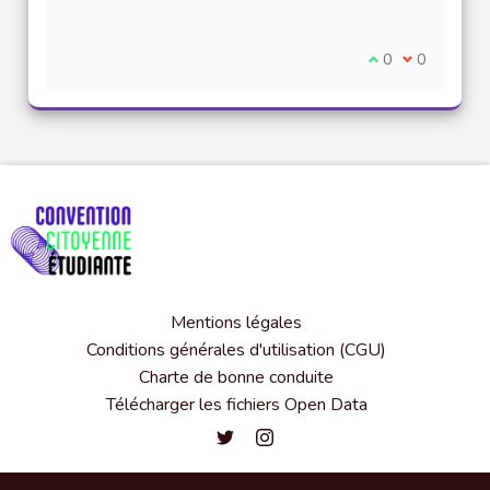
Je suis d'accord
0
Je ne suis 
0
Mentions légales
Conditions générales d'utilisation (CGU)
Charte de bonne conduite
Télécharger les fichiers Open Data
Convention citoyenne étudiante de l'
Convention citoyenne étudiante 