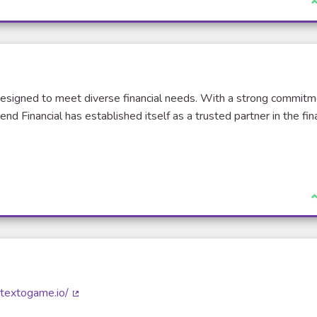
J
 designed to meet diverse financial needs. With a strong commitm
nd Financial has established itself as a trusted partner in the fin
J
ntextogame.io/
(Lien externe)