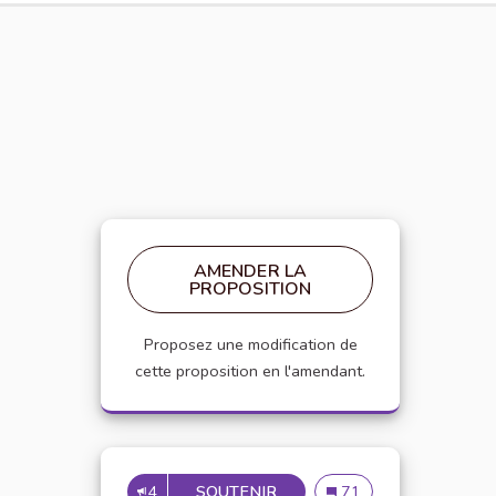
AMENDER LA
PROPOSITION
Proposez une modification de
cette proposition en l'amendant.
4
SOUTENIR
APPELLATION PERSONNE 
Appellation personne t
71