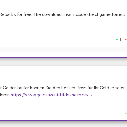
acks for free. The download links include direct game torrent
xterne)
Je su
1
J
Goldankäufer können Sie den besten Preis für Ihr Gold erzielen
tieren
https://www.goldankauf-hildesheim.de/
.
(Lien externe)
J