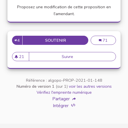
Proposez une modification de cette proposition en
l'amendant.
4
SOUTENIR
APPELLATION PERSONNE TR
Appellation pe
71
21
Suivre
Appellation personne transg
21 abonnés
Référence : algopo-PROP-2021-01-148
Numéro de version 1
(sur 1)
voir les autres versions
Vérifiez l'empreinte numérique
Partager
Intégrer