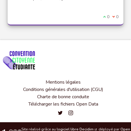
Je suis d'acco
0
Je ne sui
0
Mentions légales
Conditions générales d'utilisation (CGU)
Charte de bonne conduite
Télécharger les fichiers Open Data
Convention citoyenne étudiante de l'
Convention citoyenne étudiante 
Site réalisé grâce au
logiciel libre Decidim
déployé par
Open