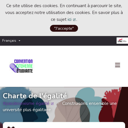
Ce site utilise des cookies. En continuant à parcourir le site,
vous acceptez notre utilisation des cookies. En savoir plus à
ce sujet
ici
.
(Lien externe)
"J'accepte"
Français
Choisir la langue
Choose language
Charte de l'égalité
#pasdesexisme égalité
Construisons ensemble une
(Lien externe)
université plus égalitaire