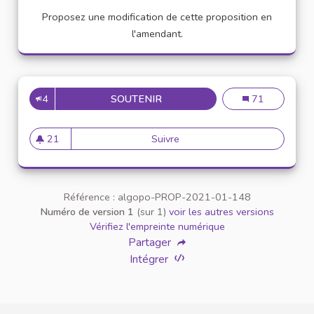
Proposez une modification de cette proposition en
l'amendant.
4
SOUTENIR
APPELLATION PERSONNE TR
Appellation pe
71
21
Suivre
Appellation personne transg
21 abonnés
Référence : algopo-PROP-2021-01-148
Numéro de version 1
(sur 1)
voir les autres versions
Vérifiez l'empreinte numérique
Partager
Intégrer