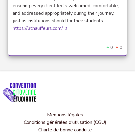
ensuring every client feels welcomed, comfortable,
and addressed appropriately during their journey,
just as institutions should for their students.
https://lrchauffeurs.com/
(Lien externe)
Je suis d'acco
0
Je ne sui
0
Mentions légales
Conditions générales d'utilisation (CGU)
Charte de bonne conduite