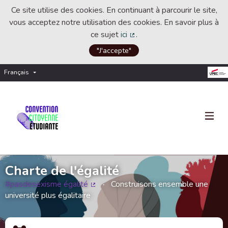
Ce site utilise des cookies. En continuant à parcourir le site,
vous acceptez notre utilisation des cookies. En savoir plus à
ce sujet
ici
.
(Lien externe)
"J'accepte"
Français
Choisir la langue
Choose language
Charte de l'égalité
#pasdesexisme égalité
Construisons ensemble une
(Lien externe)
université plus égalitaire