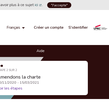
savoir plus à ce sujet
ici
.
"J'accepte"
(Lien externe)
Créer un compte
S'identifier
Français
Choisir la langue
Choose language
Aide
APE 2 SUR 2
mendons la charte
0/11/2020 - 15/03/2021
oir les étapes