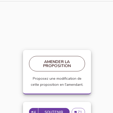
AMENDER LA
PROPOSITION
Proposez une modification de
cette proposition en l'amendant.
4
SOUTENIR
APPELLATION PERSONNE 
Appellation personne t
71