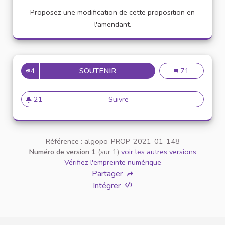
Proposez une modification de cette proposition en
l'amendant.
4
SOUTENIR
APPELLATION PERSONNE TR
Appellation pe
71
21
Suivre
Appellation personne transg
21 abonnés
Référence : algopo-PROP-2021-01-148
Numéro de version 1
(sur 1)
voir les autres versions
Vérifiez l'empreinte numérique
Partager
Intégrer