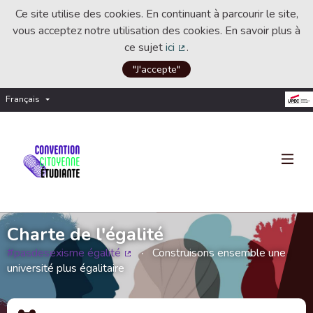
Ce site utilise des cookies. En continuant à parcourir le site,
vous acceptez notre utilisation des cookies. En savoir plus à
ce sujet
ici
.
(Lien externe)
"J'accepte"
Français
Choisir la langue
Choose language
Charte de l'égalité
#pasdesexisme égalité
Construisons ensemble une
(Lien externe)
université plus égalitaire