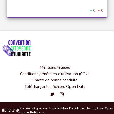
Je suis d'acco
0
Je ne sui
0
Mentions légales
Conditions générales d'utilisation (CGU)
Charte de bonne conduite
Télécharger les fichiers Open Data
Convention citoyenne étudiante de l'
Convention citoyenne étudiante 
Site réalisé grâce au
logiciel libre Decidim
déployé par
Open
(Lien externe)
Source Politics