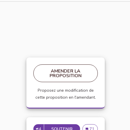
AMENDER LA
PROPOSITION
Proposez une modification de
cette proposition en l'amendant.
4
SOUTENIR
APPELLATION PERSONNE 
Appellation personne t
71