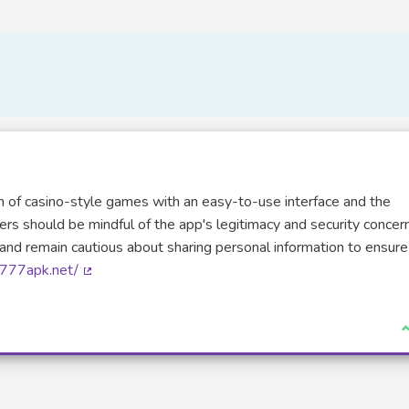
 of casino-style games with an easy-to-use interface and the
rs should be mindful of the app's legitimacy and security concerns
and remain cautious about sharing personal information to ensure
t777apk.net/
(Lien externe)
J