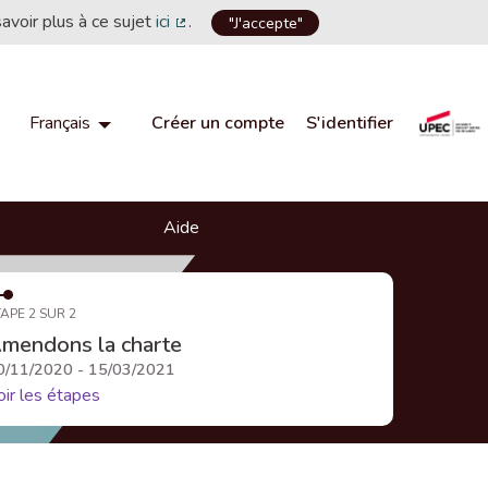
savoir plus à ce sujet
ici
.
"J'accepte"
(Lien externe)
Créer un compte
S'identifier
Français
Choisir la langue
Choose language
Aide
APE 2 SUR 2
mendons la charte
0/11/2020 - 15/03/2021
oir les étapes