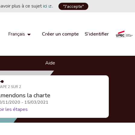
savoir plus à ce sujet
ici
.
"J'accepte"
(Lien externe)
Créer un compte
S'identifier
Français
Choisir la langue
Choose language
Aide
APE 2 SUR 2
mendons la charte
0/11/2020 - 15/03/2021
oir les étapes