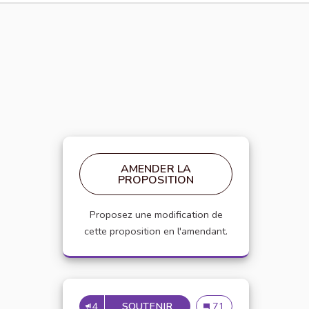
AMENDER LA
PROPOSITION
Proposez une modification de
cette proposition en l'amendant.
4
SOUTENIR
APPELLATION PERSONNE 
Appellation personne t
71