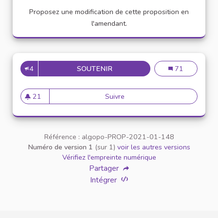
Proposez une modification de cette proposition en
l'amendant.
4
SOUTENIR
APPELLATION PERSONNE TR
Appellation pe
71
21
Suivre
Appellation personne transg
21 abonnés
Référence : algopo-PROP-2021-01-148
Numéro de version 1
(sur 1)
voir les autres versions
Vérifiez l'empreinte numérique
Partager
Intégrer