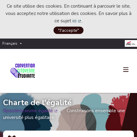
Ce site utilise des cookies. En continuant à parcourir le site,
vous acceptez notre utilisation des cookies. En savoir plus à
ce sujet
ici
.
(Lien externe)
"J'accepte"
Français
Choisir la langue
Choose language
Charte de l'égalité
#pasdesexisme égalité
Construisons ensemble une
(Lien externe)
université plus égalitaire