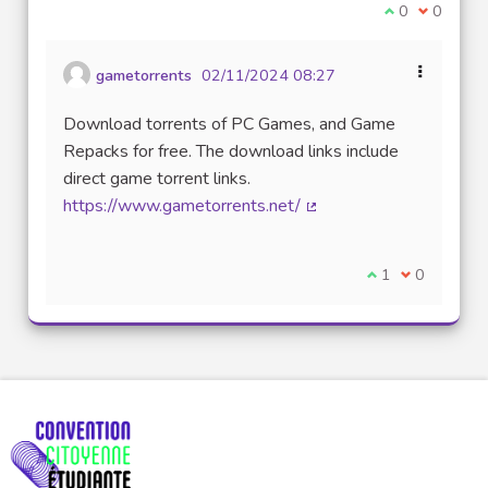
Je suis d'acco
0
Je ne sui
0
gametorrents
02/11/2024 08:27
Download torrents of PC Games, and Game
Repacks for free. The download links include
direct game torrent links.
https://www.gametorrents.net/
(Lien externe)
Je suis d'accord
1
Je ne suis 
0