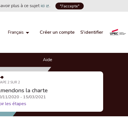
savoir plus à ce sujet
ici
.
"J'accepte"
(Lien externe)
Créer un compte
S'identifier
Français
Choisir la langue
Choose language
Aide
APE 2 SUR 2
mendons la charte
0/11/2020 - 15/03/2021
oir les étapes