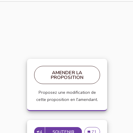
AMENDER LA
PROPOSITION
Proposez une modification de
cette proposition en l'amendant.
4
SOUTENIR
APPELLATION PERSONNE 
Appellation personne t
71