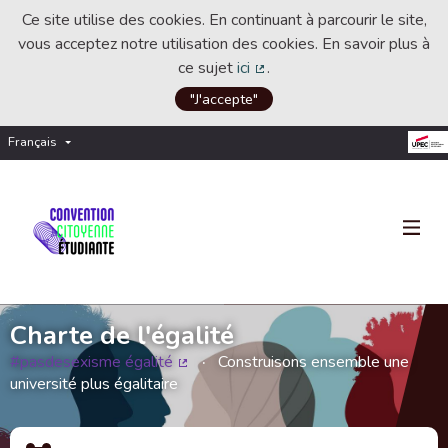
Ce site utilise des cookies. En continuant à parcourir le site,
vous acceptez notre utilisation des cookies. En savoir plus à
ce sujet
ici
.
(Lien externe)
"J'accepte"
Français
Choisir la langue
Choose language
Charte de l'égalité
#pasdesexisme égalité
Construisons ensemble une
(Lien externe)
université plus égalitaire