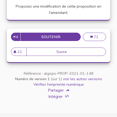
Proposez une modification de cette proposition en
l'amendant.
4
SOUTENIR
APPELLATION PERSONNE TR
Appellation pe
71
21
Suivre
Appellation personne transg
21 abonnés
Référence : algopo-PROP-2021-01-148
Numéro de version 1
(sur 1)
voir les autres versions
Vérifiez l'empreinte numérique
Partager
Intégrer