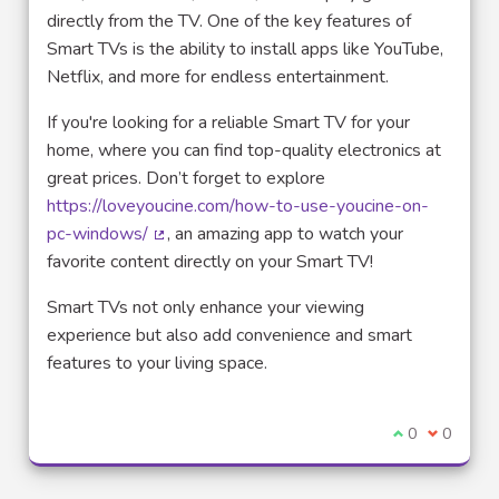
directly from the TV. One of the key features of
Smart TVs is the ability to install apps like YouTube,
Netflix, and more for endless entertainment.
If you're looking for a reliable Smart TV for your
home, where you can find top-quality electronics at
great prices. Don’t forget to explore
https://loveyoucine.com/how-to-use-youcine-on-
pc-windows/
, an amazing app to watch your
(Lien externe)
favorite content directly on your Smart TV!
Smart TVs not only enhance your viewing
experience but also add convenience and smart
features to your living space.
Je suis d'acco
0
Je ne sui
0