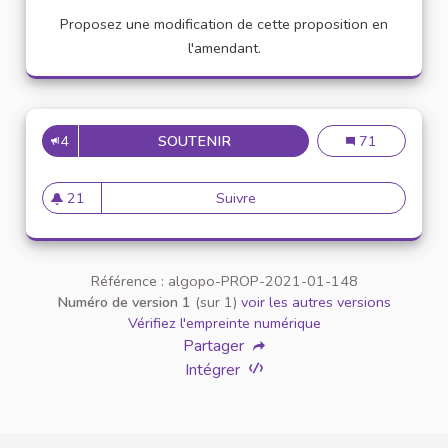
Proposez une modification de cette proposition en
l'amendant.
4
SOUTENIR
APPELLATION PERSONNE TR
Appellation pe
71
21
Suivre
Appellation personne transg
21 abonnés
Référence : algopo-PROP-2021-01-148
Numéro de version 1
(sur 1)
voir les autres versions
Vérifiez l'empreinte numérique
Partager
Intégrer