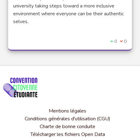
university taking steps toward a more inclusive
environment where everyone can be their authentic
selves.
Je suis d'acco
0
Je ne sui
0
Mentions légales
Conditions générales d'utilisation (CGU)
Charte de bonne conduite
Télécharger les fichiers Open Data