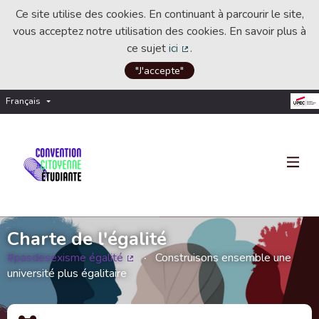
Ce site utilise des cookies. En continuant à parcourir le site,
vous acceptez notre utilisation des cookies. En savoir plus à
ce sujet
ici
.
(Lien externe)
"J'accepte"
Français
Choisir la langue
Choose language
Charte de l'égalité
#pasdesexisme égalité
Construisons ensemble une
(Lien externe)
université plus égalitaire