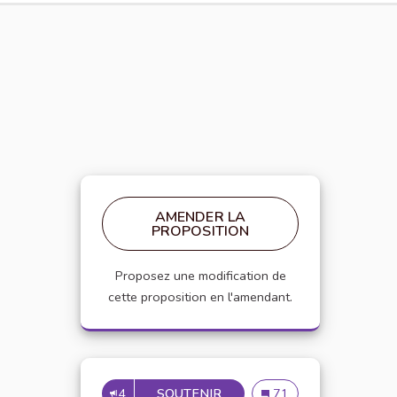
AMENDER LA
PROPOSITION
Proposez une modification de
cette proposition en l'amendant.
4
SOUTENIR
APPELLATION PERSONNE 
Appellation personne t
71