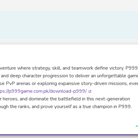
venture where strategy, skill, and teamwork define victory. P999
and deep character progression to deliver an unforgettable gam
nse PvP arenas or exploring expansive story-driven missions, eve
tps://p999game.com.pk/download-p999/
(Lien externe)
 heroes, and dominate the battlefield in this next-generation
ough the ranks, and prove yourself as a true champion in P999.
J