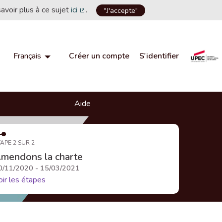
savoir plus à ce sujet
ici
.
"J'accepte"
(Lien externe)
Créer un compte
S'identifier
Français
Choisir la langue
Choose language
Aide
APE 2 SUR 2
mendons la charte
0/11/2020 - 15/03/2021
oir les étapes