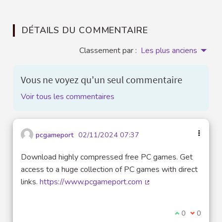
DÉTAILS DU COMMENTAIRE
Classement par :
Les plus anciens
Vous ne voyez qu'un seul commentaire
Voir tous les commentaires
pcgameport
02/11/2024 07:37
Download highly compressed free PC games. Get
access to a huge collection of PC games with direct
links.
https://www.pcgameport.com
(Lien externe)
Je suis d'acco
0
Je ne sui
0