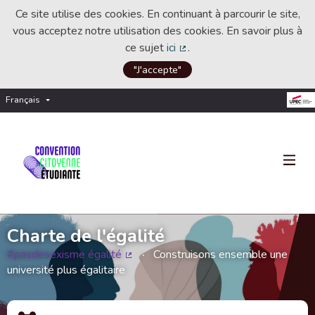
Ce site utilise des cookies. En continuant à parcourir le site,
vous acceptez notre utilisation des cookies. En savoir plus à
ce sujet
ici
.
(Lien externe)
"J'accepte"
Français
Choisir la langue
Choose language
Charte de l'égalité
#pasdesexisme égalité
Construisons ensemble une
(Lien externe)
université plus égalitaire