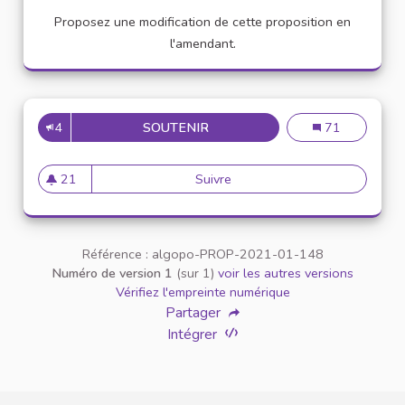
Proposez une modification de cette proposition en
l'amendant.
4
SOUTENIR
APPELLATION PERSONNE TR
Appellation pe
71
21
Suivre
Appellation personne transg
21 abonnés
Référence : algopo-PROP-2021-01-148
Numéro de version 1
(sur 1)
voir les autres versions
Vérifiez l'empreinte numérique
Partager
Intégrer