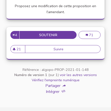
Proposez une modification de cette proposition en
l'amendant.
4
SOUTENIR
APPELLATION PERSONNE TR
Appellation pe
71
21
Suivre
Appellation personne transg
21 abonnés
Référence : algopo-PROP-2021-01-148
Numéro de version 1
(sur 1)
voir les autres versions
Vérifiez l'empreinte numérique
Partager
Intégrer