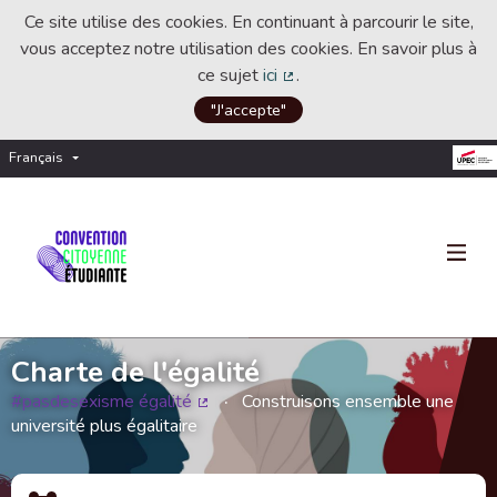
Ce site utilise des cookies. En continuant à parcourir le site,
vous acceptez notre utilisation des cookies. En savoir plus à
ce sujet
ici
.
(Lien externe)
"J'accepte"
Français
Choisir la langue
Choose language
Charte de l'égalité
#pasdesexisme égalité
Construisons ensemble une
(Lien externe)
université plus égalitaire