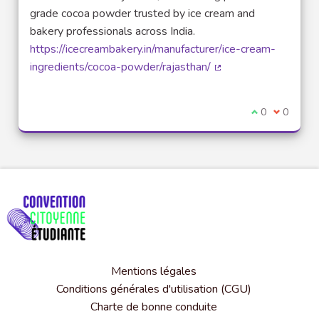
grade cocoa powder trusted by ice cream and
bakery professionals across India.
https://icecreambakery.in/manufacturer/ice-cream-
ingredients/cocoa-powder/rajasthan/
(Lien externe)
Je suis d'acco
0
Je ne sui
0
Mentions légales
Conditions générales d'utilisation (CGU)
Charte de bonne conduite