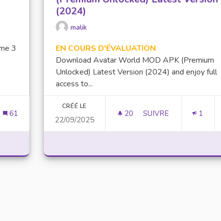
(2024)
malik
ame 3
EN COURS D'ÉVALUATION
Download Avatar World MOD APK (Premium
Unlocked) Latest Version (2024) and enjoy full
access to...
CRÉÉ LE
61
20
20 ABONNÉS
SUIVRE
1
22/09/2025
Y GAME 2024 NEW GAME