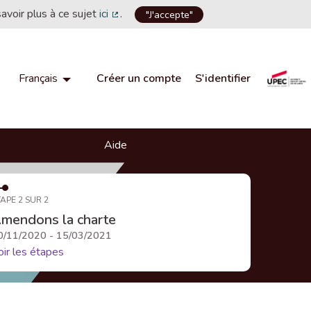
savoir plus à ce sujet
ici
.
"J'accepte"
(Lien externe)
Créer un compte
S'identifier
Français
Choisir la langue
Choose language
Aide
APE 2 SUR 2
mendons la charte
0/11/2020 - 15/03/2021
oir les étapes