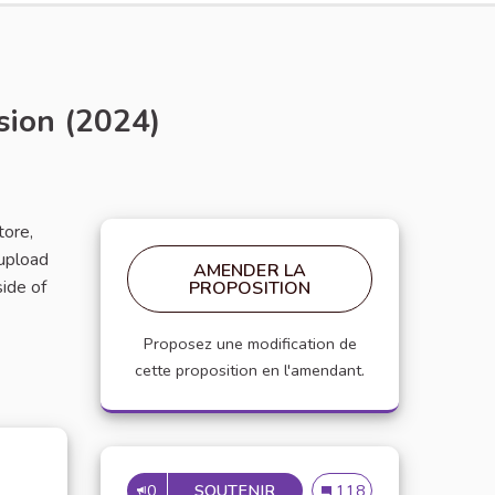
ion (2024)
tore,
 upload
AMENDER LA
side of
PROPOSITION
Proposez une modification de
cette proposition en l'amendant.
0
SOUTENIR
DOWNLOAD TERABOX MOD A
Download Terabox MOD 
118