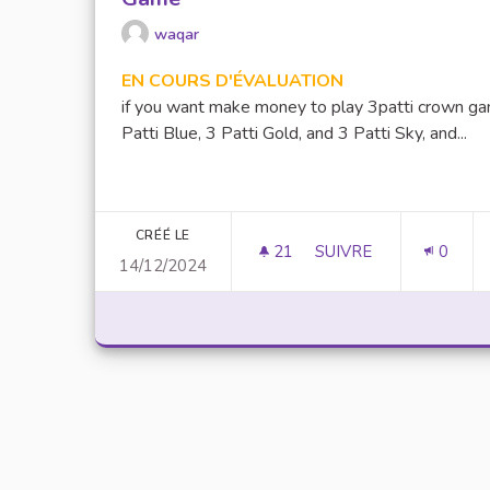
waqar
EN COURS D'ÉVALUATION
if you want make money to play 3patti crown g
Patti Blue, 3 Patti Gold, and 3 Patti Sky, and...
CRÉÉ LE
21
21 ABONNÉS
SUIVRE
0
14/12/2024
MAKE MONEY TO PLA