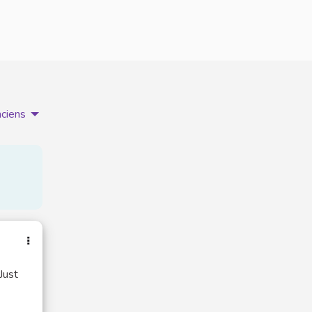
nciens
Just