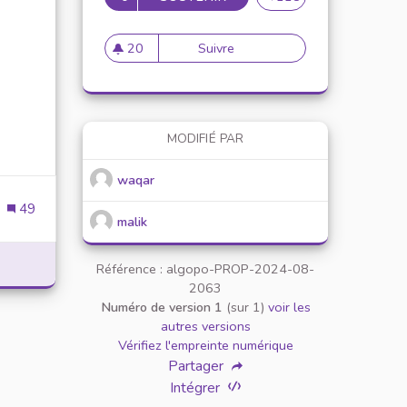
20
Suivre
Download Terabox MOD APK (
20 abonnés
MODIFIÉ PAR
waqar
49
malik
DOWNLOAD AVATAR WORLD MOD APK (PREMIUM UNLOCKED) LATEST VERSION 
Référence : algopo-PROP-2024-08-
2063
Numéro de version 1
(sur 1)
voir les
autres versions
Vérifiez l'empreinte numérique
Partager
Intégrer