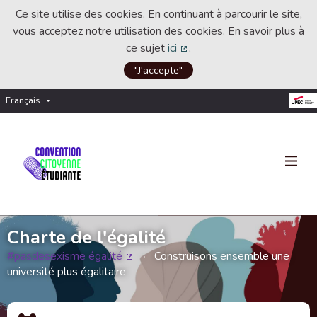
Ce site utilise des cookies. En continuant à parcourir le site,
vous acceptez notre utilisation des cookies. En savoir plus à
ce sujet
ici
.
(Lien externe)
"J'accepte"
Français
Choisir la langue
Choose language
Charte de l'égalité
#pasdesexisme égalité
Construisons ensemble une
(Lien externe)
université plus égalitaire