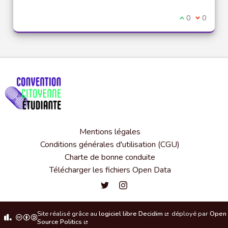
Je suis d'acco
0
Je ne sui
0
Mentions légales
Conditions générales d'utilisation (CGU)
Charte de bonne conduite
Télécharger les fichiers Open Data
Convention citoyenne étudiante de l'
Convention citoyenne étudiante 
Site réalisé grâce au
logiciel libre Decidim
déployé par
Open
(Lien externe)
Source Politics