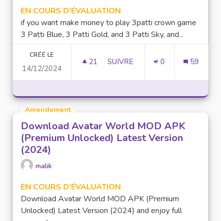
EN COURS D'ÉVALUATION
if you want make money to play 3patti crown game
3 Patti Blue, 3 Patti Gold, and 3 Patti Sky, and...
CRÉÉ LE
21
21 ABONNÉS
SUIVRE
0
59
14/12/2024
MAKE MONEY TO PLAY GAME 
Amendement
Download Avatar World MOD APK
(Premium Unlocked) Latest Version
(2024)
malik
EN COURS D'ÉVALUATION
Download Avatar World MOD APK (Premium
Unlocked) Latest Version (2024) and enjoy full