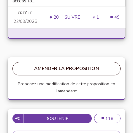
access to...
CRÉÉ LE
20
20 ABONNÉS
SUIVRE
1
49
22/09/2025
D
AMENDER LA PROPOSITION
Proposez une modification de cette proposition en
l'amendant.
0
SOUTENIR
DOWNLOAD TERABOX MOD APK
Download Terab
118