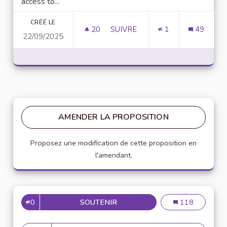
access to...
CRÉÉ LE
20
20 ABONNÉS
SUIVRE
1
49
22/09/2025
D
AMENDER LA PROPOSITION
Proposez une modification de cette proposition en
l'amendant.
0
SOUTENIR
DOWNLOAD TERABOX MOD APK
Download Terab
118