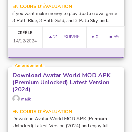
EN COURS D'ÉVALUATION
if you want make money to play 3patti crown game
3 Patti Blue, 3 Patti Gold, and 3 Patti Sky, and...
CRÉÉ LE
21
21 ABONNÉS
SUIVRE
0
59
14/12/2024
MAKE MONEY TO PLAY GAME 
Amendement
Download Avatar World MOD APK
(Premium Unlocked) Latest Version
(2024)
malik
EN COURS D'ÉVALUATION
Download Avatar World MOD APK (Premium
Unlocked) Latest Version (2024) and enjoy full