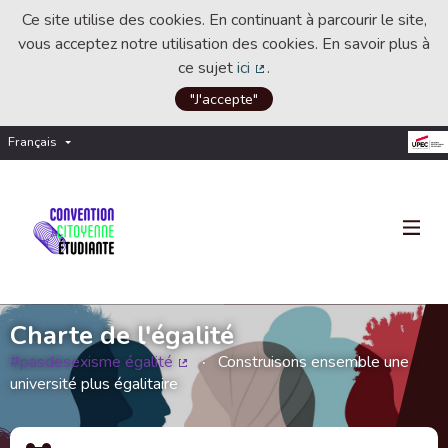
Ce site utilise des cookies. En continuant à parcourir le site,
vous acceptez notre utilisation des cookies. En savoir plus à
ce sujet
ici
.
(Lien externe)
"J'accepte"
Français
Choisir la langue
Choose language
Charte de l'égalité
#pasdesexisme égalité
Construisons ensemble une
(Lien externe)
université plus égalitaire