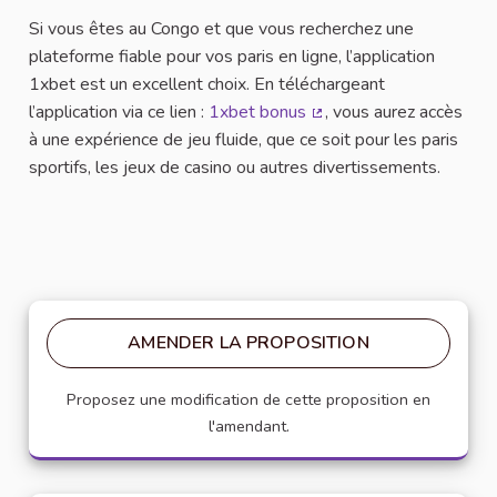
Si vous êtes au Congo et que vous recherchez une
plateforme fiable pour vos paris en ligne, l’application
1xbet est un excellent choix. En téléchargeant
l’application via ce lien :
1xbet bonus
, vous aurez accès
(Lien externe)
à une expérience de jeu fluide, que ce soit pour les paris
sportifs, les jeux de casino ou autres divertissements.
AMENDER LA PROPOSITION
Proposez une modification de cette proposition en
l'amendant.