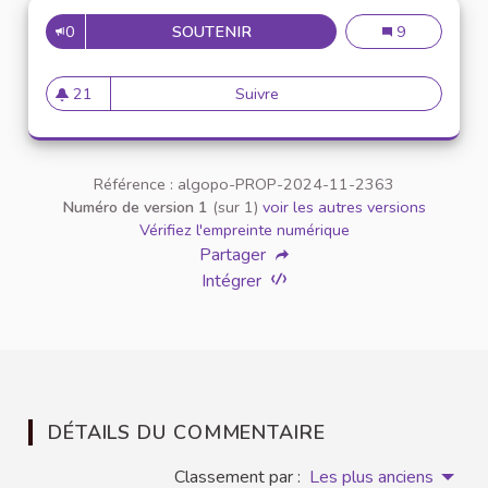
0
SOUTENIR
EN TÉLÉCHARGEANT
En téléchargea
9
21
Suivre
En téléchargeant
21 abonnés
Référence : algopo-PROP-2024-11-2363
Numéro de version 1
(sur 1)
voir les autres versions
Vérifiez l'empreinte numérique
Partager
Intégrer
DÉTAILS DU COMMENTAIRE
Classement par :
Les plus anciens