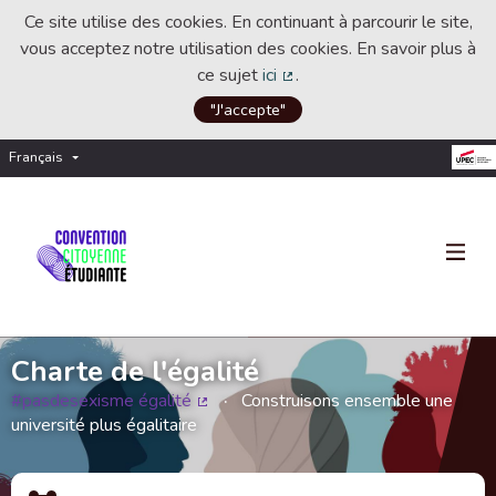
Ce site utilise des cookies. En continuant à parcourir le site,
vous acceptez notre utilisation des cookies. En savoir plus à
ce sujet
ici
.
(Lien externe)
"J'accepte"
Français
Choisir la langue
Choose language
Charte de l'égalité
#pasdesexisme égalité
Construisons ensemble une
(Lien externe)
université plus égalitaire