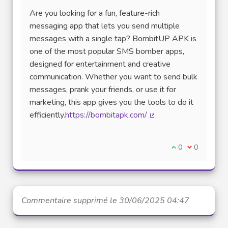
Are you looking for a fun, feature-rich
messaging app that lets you send multiple
messages with a single tap? BombitUP APK is
one of the most popular SMS bomber apps,
designed for entertainment and creative
communication. Whether you want to send bulk
messages, prank your friends, or use it for
marketing, this app gives you the tools to do it
efficiently.
https://bombitapk.com/
(Lien externe)
Je suis d'accord
0
Je ne suis 
0
Commentaire supprimé le 30/06/2025 04:47