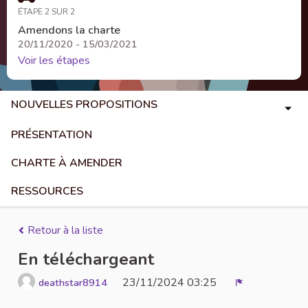
ÉTAPE 2 SUR 2
Amendons la charte
20/11/2020 - 15/03/2021
Voir les étapes
NOUVELLES PROPOSITIONS
PRÉSENTATION
CHARTE À AMENDER
RESSOURCES
Retour à la liste
En téléchargeant
23/11/2024 03:25
deathstar8914
Signaler