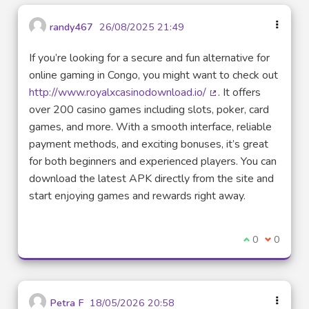
randy467
26/08/2025 21:49
If you’re looking for a secure and fun alternative for
online gaming in Congo, you might want to check out
http://www.royalxcasinodownload.io/
. It offers
(Lien externe)
over 200 casino games including slots, poker, card
games, and more. With a smooth interface, reliable
payment methods, and exciting bonuses, it’s great
for both beginners and experienced players. You can
download the latest APK directly from the site and
start enjoying games and rewards right away.
Je suis d'acco
0
Je ne sui
0
Petra F
18/05/2026 20:58