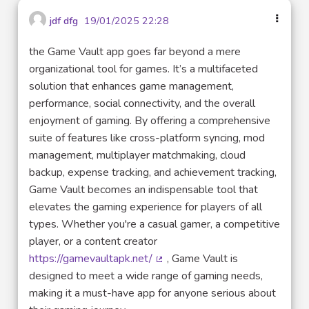
jdf dfg
19/01/2025 22:28
the Game Vault app goes far beyond a mere
organizational tool for games. It’s a multifaceted
solution that enhances game management,
performance, social connectivity, and the overall
enjoyment of gaming. By offering a comprehensive
suite of features like cross-platform syncing, mod
management, multiplayer matchmaking, cloud
backup, expense tracking, and achievement tracking,
Game Vault becomes an indispensable tool that
elevates the gaming experience for players of all
types. Whether you're a casual gamer, a competitive
player, or a content creator
https://gamevaultapk.net/
, Game Vault is
(Lien externe)
designed to meet a wide range of gaming needs,
making it a must-have app for anyone serious about