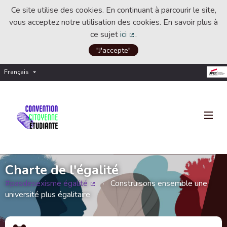
Ce site utilise des cookies. En continuant à parcourir le site,
vous acceptez notre utilisation des cookies. En savoir plus à
ce sujet
ici
.
(Lien externe)
"J'accepte"
Français
Choisir la langue
Choose language
Charte de l'égalité
#pasdesexisme égalité
Construisons ensemble une
(Lien externe)
université plus égalitaire