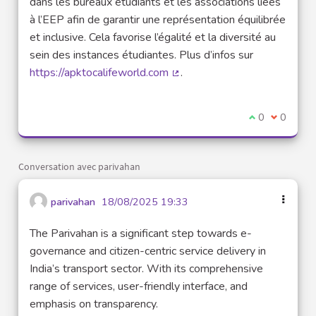
dans les bureaux étudiants et les associations liées
à l’EEP afin de garantir une représentation équilibrée
et inclusive. Cela favorise l’égalité et la diversité au
sein des instances étudiantes. Plus d’infos sur
https://apktocalifeworld.com
.
(Lien externe)
Je suis d'acco
0
Je ne sui
0
Conversation avec parivahan
parivahan
18/08/2025 19:33
The Parivahan is a significant step towards e-
governance and citizen-centric service delivery in
India’s transport sector. With its comprehensive
range of services, user-friendly interface, and
emphasis on transparency.