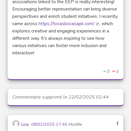
associations linked to the EEP is really interesting!
Encouraging better representation can bring diverse
perspectives and enrich student initiatives. I recently
came across
https://tocasbocasapk.com/
, which
(Lien externe)
explores creative and engaging experiences in a
different way. It’s always inspiring to see how
various initiatives can foster more inclusion and
interaction!
Je suis d'acco
0
Je ne sui
0
Commentaire supprimé le 22/02/2025 02:44
Liza
08/02/2025 17:45
Modifié