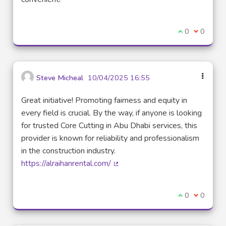
Je suis d'acco
0
Je ne sui
0
Steve Micheal
10/04/2025 16:55
Great initiative! Promoting fairness and equity in
every field is crucial. By the way, if anyone is looking
for trusted Core Cutting in Abu Dhabi services, this
provider is known for reliability and professionalism
in the construction industry.
https://alraihanrental.com/
(Lien externe)
Je suis d'acco
0
Je ne sui
0