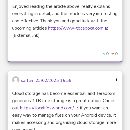
Enjoyed reading the article above, really explains
everything in detail, and the article is very interesting
and effective. Thank you and good luck with the
upcoming articles
https://www-tocaboca.com
(Lien extern
(External link)
Je suis d'acco
0
Je ne sui
0
saftan
23/02/2025 15:56
Cloud storage has become essential, and Terabox’s
generous 1TB free storage is a great option. Check
out
https://tocalifesworld.com/
if you want an
(Lien externe)
easy way to manage files on your Android device. It
makes accessing and organizing cloud storage more
convenient!