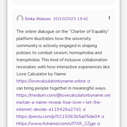
Emila Watson
30/10/2025 19:42
The online dialogue on the “Charter of Equality”
platform illustrates how the university
community is actively engaged in shaping
policies to combat sexism, homophobia and
transphobia. This kind of inclusive collaboration
resonates with how interactive experiences like
Love Calculator by Name
https://lovecalculatorbyname.online
(Lien externe)
can bring people together in meaningful ways.
https://medium.com/@lovecalculatorbyname.onl
ine/can-a-name-reveal-true-love-i-let-the-
internet-decide-a119426a27d1
(Lien externe)
https://penzu.com/p/9215063b5a05de04
(Lien extern
https://www.4shared.com/s/f7rl9_2Zjge