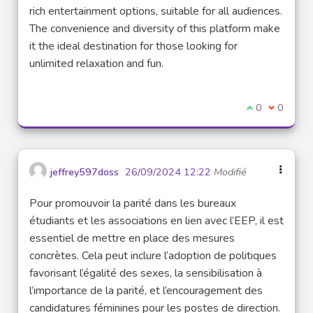
rich entertainment options, suitable for all audiences.
The convenience and diversity of this platform make
it the ideal destination for those looking for
unlimited relaxation and fun.
Je suis d'acco
0
Je ne sui
0
jeffrey597doss
26/09/2024 12:22
Modifié
Pour promouvoir la parité dans les bureaux
étudiants et les associations en lien avec l’EEP, il est
essentiel de mettre en place des mesures
concrètes. Cela peut inclure l’adoption de politiques
favorisant l’égalité des sexes, la sensibilisation à
l’importance de la parité, et l’encouragement des
candidatures féminines pour les postes de direction.