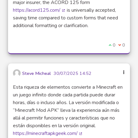
major insurer, the ACORD 125 form
https://acord125.com/
is universally accepted,
(Lien externe)
saving time compared to custom forms that need
additional formatting or clarification.
Je suis d'acco
0
Je ne sui
0
Steve Micheal
30/07/2025 14:52
Esta riqueza de elementos convierte a Minecraft en
un juego infinito donde cada partida puede durar
horas, días o incluso años. La versión modificada o
“Minecraft Mod APK” lleva la experiencia aún más
allá al permitir funciones y características que no
están disponibles en la versión original.
https://minecraftapkgeek.com/