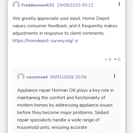
Freddieowen635
29/08/2025 05:12
We greatly appreciate your input. Home Depot
values consumer feedback, and it frequently makes
adjustments in response to client comments.
https://homdepot-survey.org/
(Lien externe)
Je suis d'acco
0
Je ne sui
0
carsonreed
05/01/2026 20:36
Appliance repair Norman OK plays a key role in
maintaining the comfort and functionality of
modern homes by addressing appliance issues
before they become major problems. Skilled
repair specialists handle a wide range of
household units, ensuring accurate