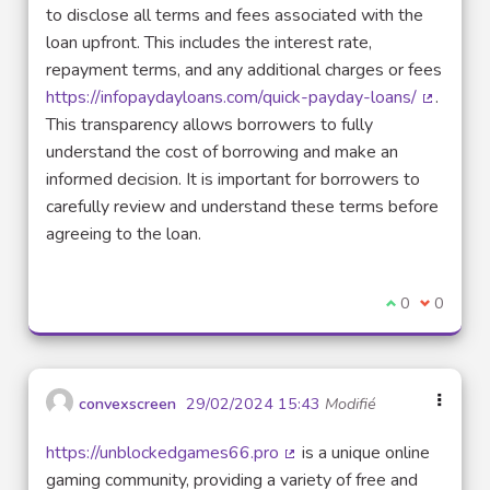
to disclose all terms and fees associated with the
loan upfront. This includes the interest rate,
repayment terms, and any additional charges or fees
https://infopaydayloans.com/quick-payday-loans/
.
(Lien ex
This transparency allows borrowers to fully
understand the cost of borrowing and make an
informed decision. It is important for borrowers to
carefully review and understand these terms before
agreeing to the loan.
Je suis d'acco
0
Je ne sui
0
convexscreen
29/02/2024 15:43
Modifié
https://unblockedgames66.pro
is a unique online
(Lien externe)
gaming community, providing a variety of free and