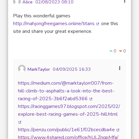
Alice
02/08/2023 08:10
Play this wonderful games
http://mahjongfreegames.online/titans
one this
(Lien externe)
site and share your great experience.
Je suis d'acco
0
Je ne sui
0
MarkTaylor
04/09/2025 16:33
https://medium.com/@marktaylorr007/from-
hill-climb-to-asphalts-a-look-into-the-best-
racing-of-2025-3b6f2abd5366
(Lien externe)
https://racinggames97.blogspot.com/2025/02/
explore-best-racing-games-of-2025-hill.html
(Lien externe)
https://penzu.com/public/1e61f02bcecdba4e
(Lien exte
https://www.4shared.com/office/hULZnqpMfa/