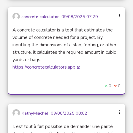
concrete calculator
09/08/2025 07:29
A concrete calculator is a tool that estimates the
volume of concrete needed for a project. By
inputting the dimensions of a slab, footing, or other
structure, it calculates the required amount in cubic
yards or bags.
https://concretecalculators.app
(Lien externe)
Je suis d'acco
0
Je ne sui
0
KathyMiachel
09/08/2025 08:02
Il est tout à fait possible de demander une parité