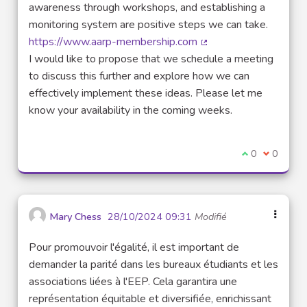
awareness through workshops, and establishing a
monitoring system are positive steps we can take.
https://www.aarp-membership.com
(Lien externe)
I would like to propose that we schedule a meeting
to discuss this further and explore how we can
effectively implement these ideas. Please let me
know your availability in the coming weeks.
Je suis d'acco
0
Je ne sui
0
Mary Chess
28/10/2024 09:31
Modifié
Pour promouvoir l'égalité, il est important de
demander la parité dans les bureaux étudiants et les
associations liées à l'EEP. Cela garantira une
représentation équitable et diversifiée, enrichissant