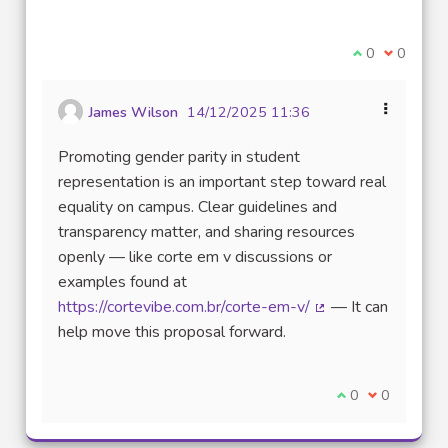
(Lien ex
Je suis d'acco
0
Je ne sui
0
James Wilson
14/12/2025 11:36
Promoting gender parity in student
representation is an important step toward real
equality on campus. Clear guidelines and
transparency matter, and sharing resources
openly — like corte em v discussions or
examples found at
https://cortevibe.com.br/corte-em-v/
— It can
(Lien externe)
help move this proposal forward.
Je suis d'accord
0
Je ne suis 
0