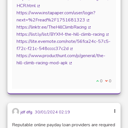
HCR.html
(Lien externe)
https://www.instapaper.com/user/login?
next=%2Fread%2F1751681323
(Lien externe)
https://linktr.ee/TheHillClimbRacing
(Lien externe)
https://list.ly/list/BYXM-the-hill-climb-racing
(Lien exter
https://lite.evernote.com/note/56fca24c-57c5-
f72c-f21c-548cccc37c2d
(Lien externe)
https://www.producthunt.com/p/general/the-
hill-climb-racing-mod-apk
(Lien externe)
Je suis d'accord
0
Je ne suis 
0
jdf dfg
30/01/2024 02:19
Reputable online payday loan providers are required