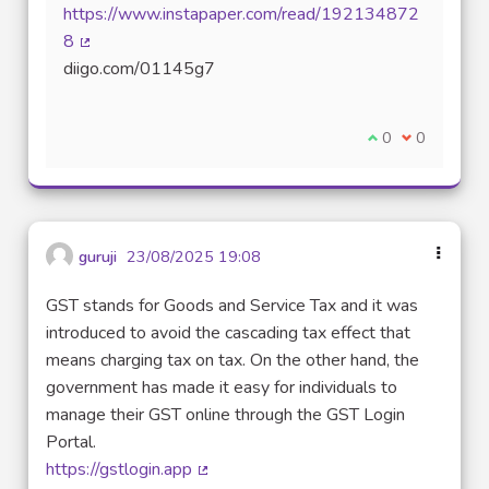
(Lien externe)
https://www.instapaper.com/read/192134872
8
(Lien externe)
diigo.com/01145g7
Je suis d'accord
0
Je ne suis 
0
guruji
23/08/2025 19:08
GST stands for Goods and Service Tax and it was
introduced to avoid the cascading tax effect that
means charging tax on tax. On the other hand, the
government has made it easy for individuals to
manage their GST online through the GST Login
Portal.
https://gstlogin.app
(Lien externe)