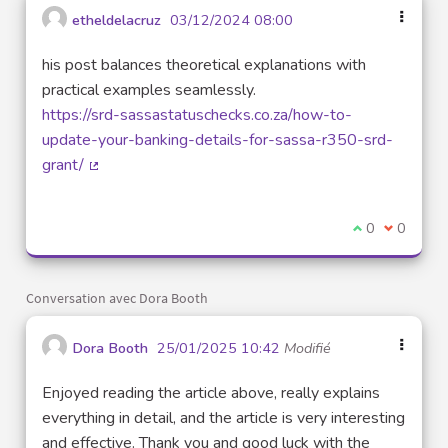
etheldelacruz
03/12/2024 08:00
his post balances theoretical explanations with
practical examples seamlessly.
https://srd-sassastatuschecks.co.za/how-to-
update-your-banking-details-for-sassa-r350-srd-
grant/
(Lien externe)
Je suis d'acco
0
Je ne sui
0
Conversation avec Dora Booth
Dora Booth
25/01/2025 10:42
Modifié
Enjoyed reading the article above, really explains
everything in detail, and the article is very interesting
and effective. Thank you and good luck with the