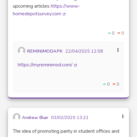
upcoming articles
https://www-
homedepotsurvey.com
(Lien externe)
Je suis d'acco
0
Je ne sui
0
REMINIMODAPK
22/04/2025 12:58
https://myreminimod.com/
(Lien externe)
Je suis d'accord
0
Je ne suis 
0
Andrew Blair
03/02/2025 13:21
The idea of promoting parity in student offices and