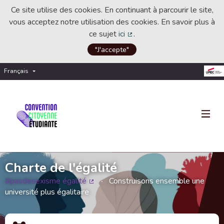
Ce site utilise des cookies. En continuant à parcourir le site,
vous acceptez notre utilisation des cookies. En savoir plus à
ce sujet
ici
.
(Lien externe)
"J'accepte"
Français
Choisir la langue
Choose language
Charte de l'égalité
#pasdesexisme égalité
Construisons ensemble une
(Lien externe)
université plus égalitaire