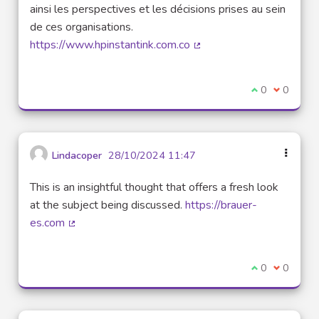
ainsi les perspectives et les décisions prises au sein
de ces organisations.
https://www.hpinstantink.com.co
(Lien externe)
Je suis d'acco
0
Je ne sui
0
Lindacoper
28/10/2024 11:47
This is an insightful thought that offers a fresh look
at the subject being discussed.
https://brauer-
es.com
(Lien externe)
Je suis d'acco
0
Je ne sui
0