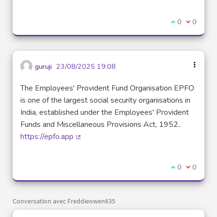
Je suis d'acco
0
Je ne sui
0
guruji
23/08/2025 19:08
The Employees' Provident Fund Organisation EPFO
is one of the largest social security organisations in
India, established under the Employees' Provident
Funds and Miscellaneous Provisions Act, 1952..
https://epfo.app
(Lien externe)
Je suis d'acco
0
Je ne sui
0
Conversation avec Freddieowen635