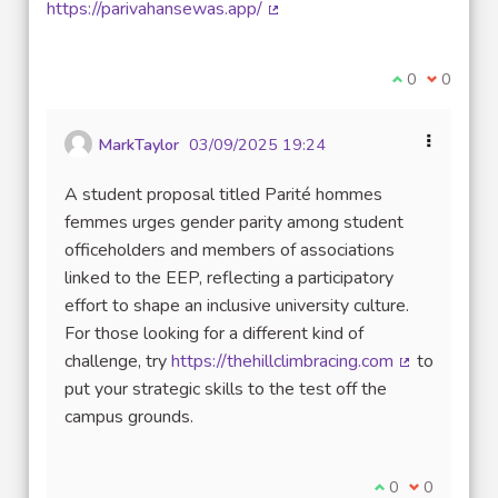
https://parivahansewas.app/
(Lien externe)
Je suis d'acco
0
Je ne sui
0
MarkTaylor
03/09/2025 19:24
A student proposal titled Parité hommes
femmes urges gender parity among student
officeholders and members of associations
linked to the EEP, reflecting a participatory
effort to shape an inclusive university culture.
For those looking for a different kind of
challenge, try
https://thehillclimbracing.com
to
(Lien extern
put your strategic skills to the test off the
campus grounds.
Je suis d'accord
0
Je ne suis 
0