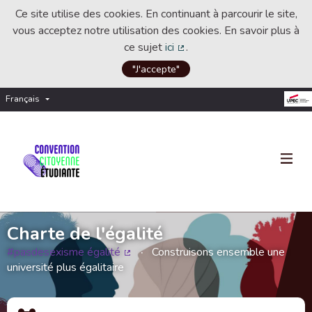
Ce site utilise des cookies. En continuant à parcourir le site,
vous acceptez notre utilisation des cookies. En savoir plus à
ce sujet
ici
.
(Lien externe)
"J'accepte"
Français
Choisir la langue
Choose language
Charte de l'égalité
#pasdesexisme égalité
Construisons ensemble une
(Lien externe)
université plus égalitaire