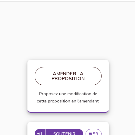
AMENDER LA
PROPOSITION
Proposez une modification de
cette proposition en l'amendant.
1
SOUTENIR
PARITÉ HOMMES FEMMES
Parité hommes femmes
59