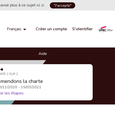
savoir plus à ce sujet
ici
.
"J'accepte"
(Lien externe)
Créer un compte
S'identifier
Français
Choisir la langue
Choose language
Aide
APE 2 SUR 2
mendons la charte
0/11/2020 - 15/03/2021
oir les étapes