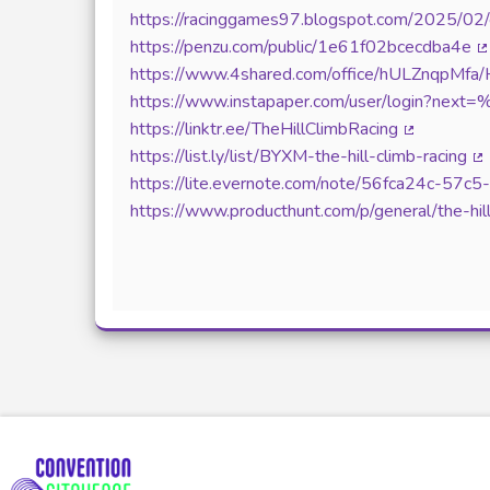
(Lien externe)
https://racinggames97.blogspot.com/2025/02/
https://penzu.com/public/1e61f02bcecdba4e
(
https://www.4shared.com/office/hULZnqpMfa/
https://www.instapaper.com/user/login?ne
https://linktr.ee/TheHillClimbRacing
(Lien exter
https://list.ly/list/BYXM-the-hill-climb-racing
(L
https://lite.evernote.com/note/56fca24c-57c
https://www.producthunt.com/p/general/the-hi