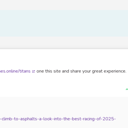
es.online/titans
one this site and share your great experience.
(Lien externe)
J
-climb-to-asphalts-a-look-into-the-best-racing-of-2025-