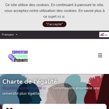
Ce site utilise des cookies. En continuant à parcourir le site,
vous acceptez notre utilisation des cookies. En savoir plus à
ce sujet
ici
.
(Lien externe)
"J'accepte"
Français
Choisir la langue
Choose language
Charte de l'égalité
#pasdesexisme égalité
Construisons ensemble une
(Lien externe)
université plus égalitaire