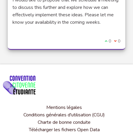
to discuss this further and explore how we can
effectively implement these ideas. Please let me
know your availability in the coming weeks.
Je suis d'acco
0
Je ne sui
0
Mentions légales
Conditions générales d'utilisation (CGU)
Charte de bonne conduite
Télécharger les fichiers Open Data