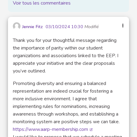
Voir tous les commentaires
Jennie Fitz
03/10/2024 10:30
Modifié
Thank you for your thoughtful message regarding
the importance of parity within our student
organizations and associations linked to the EEP. I
appreciate your initiative and the clear proposals
you’ve outlined.
Promoting diversity and ensuring a balanced
representation are indeed crucial for fostering a
more inclusive environment. I agree that
implementing rules for nominations, increasing
awareness through workshops, and establishing a
monitoring system are positive steps we can take.
https://www.aarp-membership.com
(Lien externe)
I would like to propose that we schedule a meeting