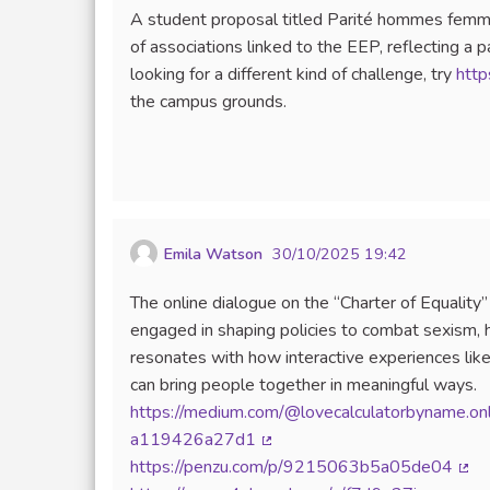
A student proposal titled Parité hommes femm
of associations linked to the EEP, reflecting a pa
looking for a different kind of challenge, try
http
the campus grounds.
Emila Watson
30/10/2025 19:42
The online dialogue on the “Charter of Equality”
engaged in shaping policies to combat sexism, h
resonates with how interactive experiences li
can bring people together in meaningful ways.
https://medium.com/@lovecalculatorbyname.onl
a119426a27d1
(Lien externe)
https://penzu.com/p/9215063b5a05de04
(Lie