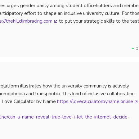
es urges gender parity among student officeholders and membe
rticipatory effort to shape an inclusive university culture. For tho
s://thehillclimbracing.com
to put your strategic skills to the test
(Lien externe)
Je 
0
 platform illustrates how the university community is actively
omophobia and transphobia. This kind of inclusive collaboration
ke Love Calculator by Name
https://lovecalculatorbyname.online
(
ine/can-a-name-reveal-true-love-i-let-the-internet-decide-
n externe)