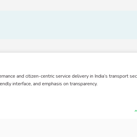
nance and citizen-centric service delivery in India’s transport sec
iendly interface, and emphasis on transparency.
J