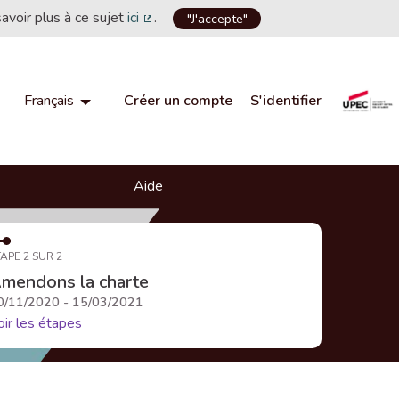
savoir plus à ce sujet
ici
.
"J'accepte"
(Lien externe)
Créer un compte
S'identifier
Français
Choisir la langue
Choose language
Aide
APE 2 SUR 2
mendons la charte
0/11/2020 - 15/03/2021
oir les étapes