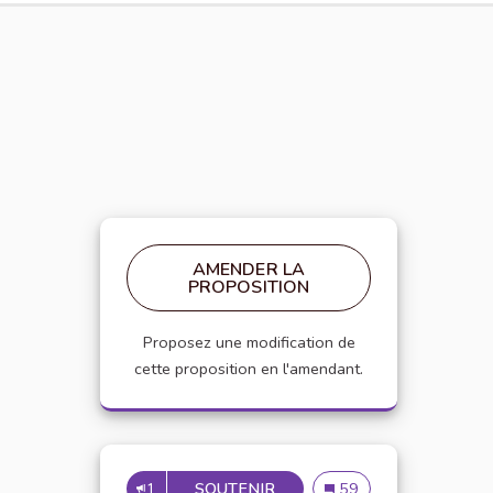
AMENDER LA
PROPOSITION
Proposez une modification de
cette proposition en l'amendant.
1
SOUTENIR
PARITÉ HOMMES FEMMES
Parité hommes femmes
59