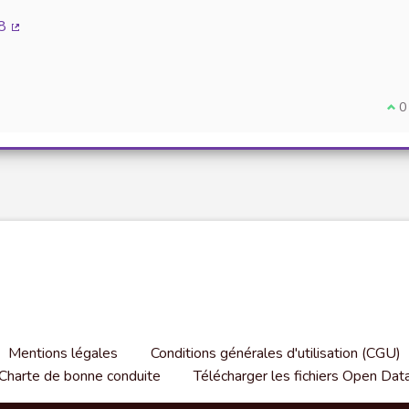
externe)
8
(Lien externe)
Je 
0
Mentions légales
Conditions générales d'utilisation (CGU)
Charte de bonne conduite
Télécharger les fichiers Open Dat