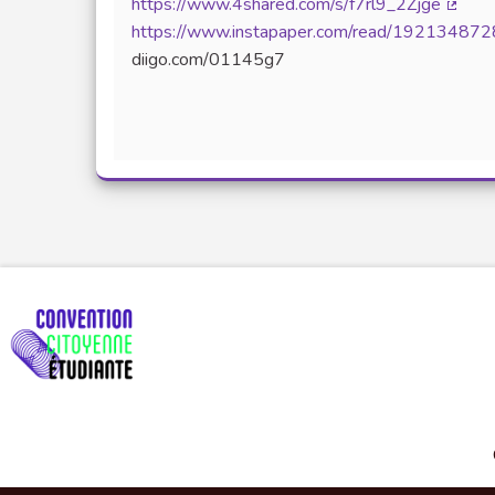
https://www.4shared.com/s/f7rl9_2Zjge
(Lien 
https://www.instapaper.com/read/192134872
diigo.com/01145g7