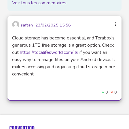
Voir tous les commentaires
saftan
23/02/2025 15:56
Cloud storage has become essential, and Terabox’s
generous 1TB free storage is a great option. Check
out
https://tocalifesworld.com/
if you want an
(Lien externe)
easy way to manage files on your Android device. It
makes accessing and organizing cloud storage more
convenient!
Je suis d'acco
0
Je ne sui
0