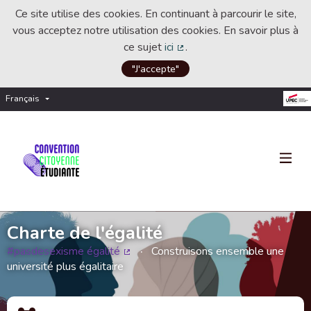
Ce site utilise des cookies. En continuant à parcourir le site,
vous acceptez notre utilisation des cookies. En savoir plus à
ce sujet
ici
.
(Lien externe)
"J'accepte"
Français
Choisir la langue
Choose language
Charte de l'égalité
#pasdesexisme égalité
Construisons ensemble une
(Lien externe)
université plus égalitaire