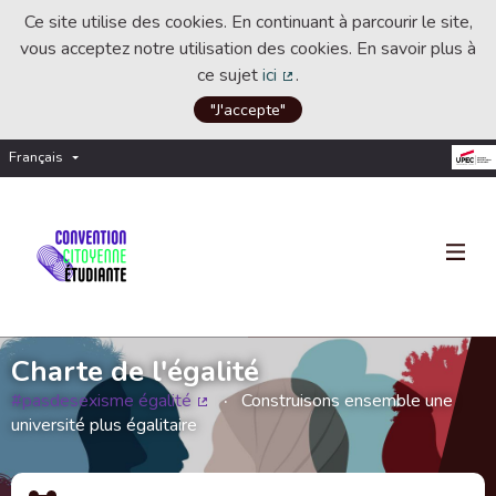
Ce site utilise des cookies. En continuant à parcourir le site,
vous acceptez notre utilisation des cookies. En savoir plus à
ce sujet
ici
.
(Lien externe)
"J'accepte"
Français
Choisir la langue
Choose language
Charte de l'égalité
#pasdesexisme égalité
Construisons ensemble une
(Lien externe)
université plus égalitaire