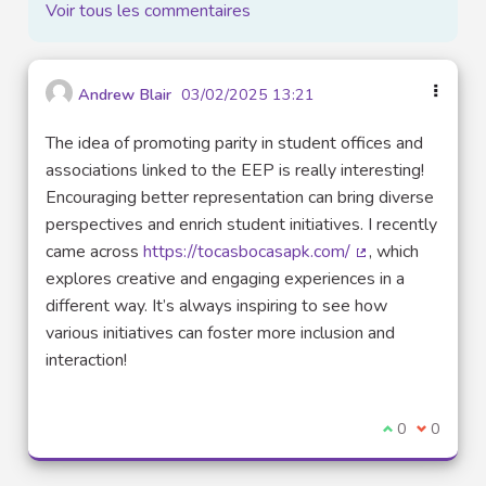
Voir tous les commentaires
Andrew Blair
03/02/2025 13:21
The idea of promoting parity in student offices and
associations linked to the EEP is really interesting!
Encouraging better representation can bring diverse
perspectives and enrich student initiatives. I recently
came across
https://tocasbocasapk.com/
, which
(Lien externe)
explores creative and engaging experiences in a
different way. It’s always inspiring to see how
various initiatives can foster more inclusion and
interaction!
Je suis d'acco
0
Je ne sui
0