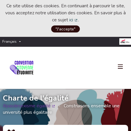
Ce site utilise des cookies. En continuant à parcourir le site,
vous acceptez notre utilisation des cookies. En savoir plus à
ce sujet
ici
.
(Lien externe)
"J'accepte"
Français
Choisir la langue
Choose language
Charte de l'égalité
#pasdesexisme égalité
Construisons ensemble une
(Lien externe)
université plus égalitaire