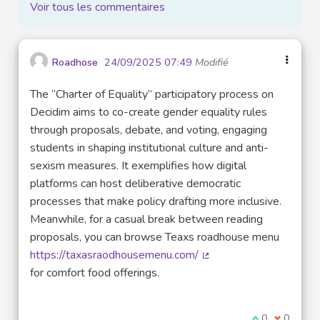
Voir tous les commentaires
Roadhose
24/09/2025 07:49
Modifié
The “Charter of Equality” participatory process on
Decidim aims to co-create gender equality rules
through proposals, debate, and voting, engaging
students in shaping institutional culture and anti-
sexism measures. It exemplifies how digital
platforms can host deliberative democratic
processes that make policy drafting more inclusive.
Meanwhile, for a casual break between reading
proposals, you can browse Teaxs roadhouse menu
https://taxasraodhousemenu.com/
(Lien externe)
for comfort food offerings.
Je suis d'acco
0
Je ne sui
0