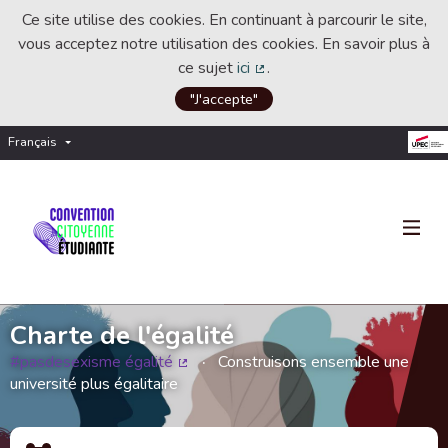
Ce site utilise des cookies. En continuant à parcourir le site,
vous acceptez notre utilisation des cookies. En savoir plus à
ce sujet
ici
.
(Lien externe)
"J'accepte"
Français
Choisir la langue
Choose language
Charte de l'égalité
#pasdesexisme égalité
Construisons ensemble une
(Lien externe)
université plus égalitaire