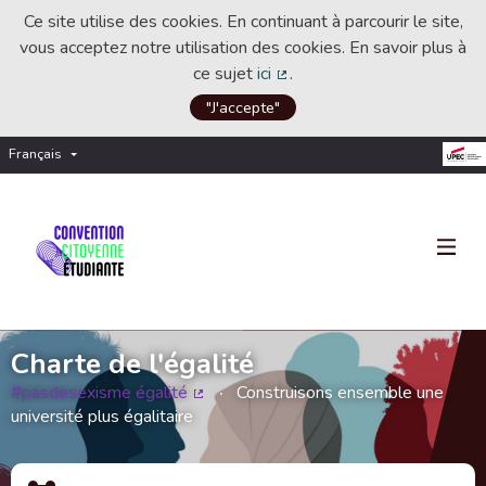
Ce site utilise des cookies. En continuant à parcourir le site,
vous acceptez notre utilisation des cookies. En savoir plus à
ce sujet
ici
.
(Lien externe)
"J'accepte"
Français
Choisir la langue
Choose language
Charte de l'égalité
#pasdesexisme égalité
Construisons ensemble une
(Lien externe)
université plus égalitaire