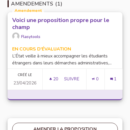
AMENDEMENTS (1)
Amendement
Voici une proposition propre pour le
champ
Flasytools
EN COURS D'ÉVALUATION
L’État veille à mieux accompagner les étudiants
étrangers dans leurs démarches administratives,...
CRÉÉ LE
20
20 ABONNÉS
SUIVRE
0
1
23/04/2026
VOICI UNE PROPOSITION PRO
AMENDER LA PROPOSITION