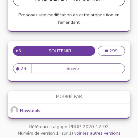
Proposez une modification de cette proposition en
l'amendant.
3
SOUTENIR
ACCOMPAGNER LES ÉTUDIAN
Accompagner les
299
24
Suivre
Accompagner les étudiants é
24 abonnés
MODIFIÉ PAR
Flasytools
Référence : algopo-PROP-2020-12-92
Numéro de version 1
(sur 1)
voir les autres versions