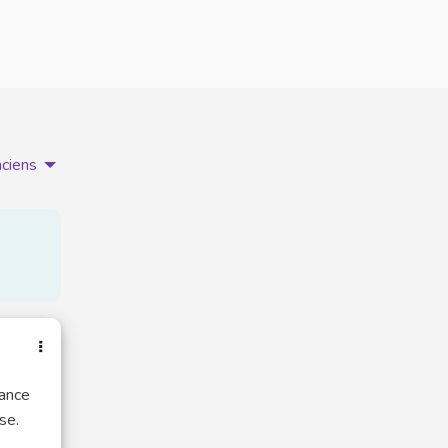
nciens
dance
se.