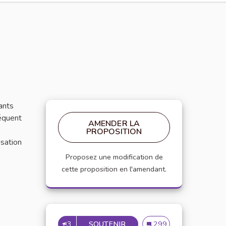
ants
séquent
AMENDER LA
PROPOSITION
isation
Proposez une modification de
cette proposition en l'amendant.
3
SOUTENIR
ACCOMPAGNER LES ÉTUDI
Accompagner les étudia
299