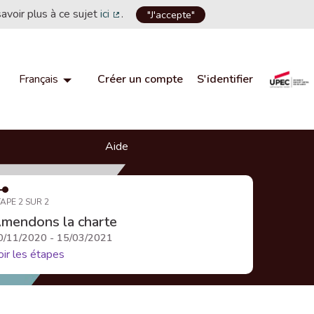
savoir plus à ce sujet
ici
.
"J'accepte"
(Lien externe)
Créer un compte
S'identifier
Français
Choisir la langue
Choose language
Aide
APE 2 SUR 2
mendons la charte
0/11/2020 - 15/03/2021
oir les étapes