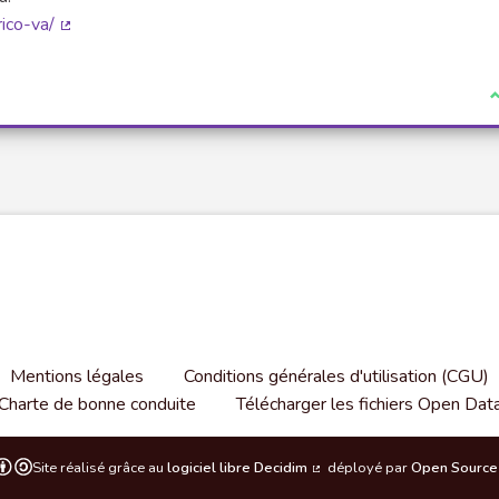
rico-va/
(Lien externe)
J
Mentions légales
Conditions générales d'utilisation (CGU)
Charte de bonne conduite
Télécharger les fichiers Open Dat
Site réalisé grâce au
logiciel libre Decidim
déployé par
Open Source 
(Lien externe)