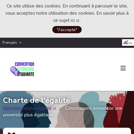
Ce site utilise des cookies. En continuant à parcourir le site,
vous acceptez notre utilisation des cookies. En savoir plus à
ce sujet
ici
.
(Lien externe)
"J'accepte"
Français
Choisir la langue
Choose language
Charte de l'égalité
#pasdesexisme égalité
Construisons ensemble une
(Lien externe)
université plus égalitaire