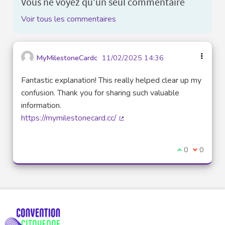
Vous ne voyez qu'un seul commentaire
Voir tous les commentaires
MyMilestoneCardc
11/02/2025 14:36
Fantastic explanation! This really helped clear up my
confusion. Thank you for sharing such valuable
information.
https://mymilestonecard.cc/
(Lien externe)
Je suis d'acco
0
Je ne sui
0