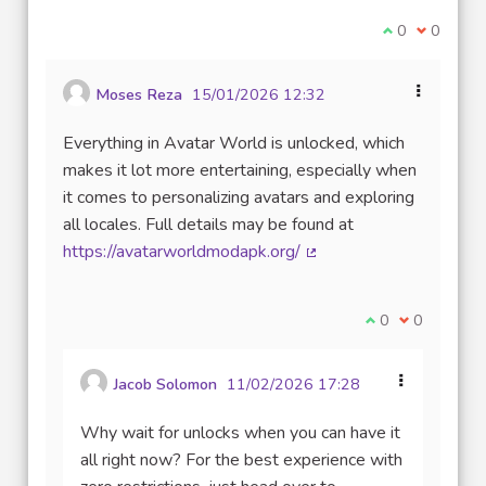
Je suis d'acco
0
Je ne sui
0
Moses Reza
15/01/2026 12:32
Everything in Avatar World is unlocked, which
makes it lot more entertaining, especially when
it comes to personalizing avatars and exploring
all locales. Full details may be found at
https://avatarworldmodapk.org/
(Lien externe)
Je suis d'accord
0
Je ne suis 
0
Jacob Solomon
11/02/2026 17:28
Why wait for unlocks when you can have it
all right now? For the best experience with