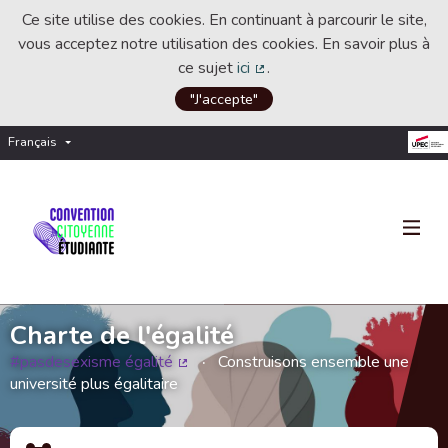
Ce site utilise des cookies. En continuant à parcourir le site,
vous acceptez notre utilisation des cookies. En savoir plus à
ce sujet
ici
.
(Lien externe)
"J'accepte"
Français
Choisir la langue
Choose language
Charte de l'égalité
#pasdesexisme égalité
Construisons ensemble une
(Lien externe)
université plus égalitaire