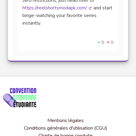
zero restrictions, just head over to
https://reelshortsmodapk.com/
and start
(Lien externe)
binge-watching your favorite series
instantly.
Je suis d'accord av
0
Je ne suis pas
0
Mentions légales
Conditions générales d'utilisation (CGU)
Charte de bonne conduite