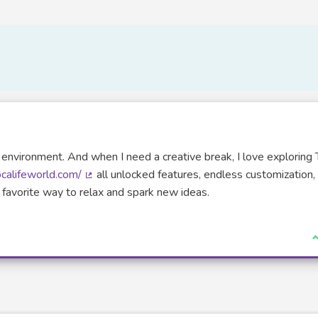
er environment. And when I need a creative break, I love exploring
ocalifeworld.com/
all unlocked features, endless customization,
(Lien externe)
y favorite way to relax and spark new ideas.
J