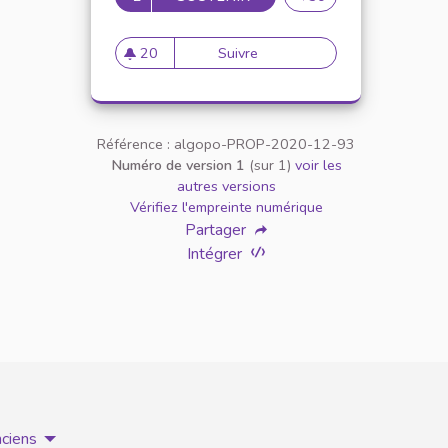
20
Suivre
Ajouter la notion d'équité da
20 abonnés
Référence : algopo-PROP-2020-12-93
Numéro de version 1
(sur 1)
voir les
autres versions
Vérifiez l'empreinte numérique
Partager
Intégrer
nciens