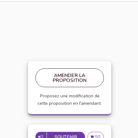
AMENDER LA
PROPOSITION
Proposez une modification de
cette proposition en l'amendant.
2
SOUTENIR
AJOUTER LA NOTION D'ÉQU
Ajouter la notion d'équi
50