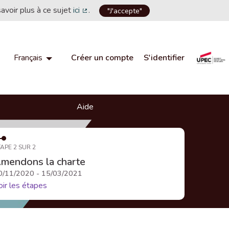
savoir plus à ce sujet
ici
.
"J'accepte"
(Lien externe)
Créer un compte
S'identifier
Français
Choisir la langue
Choose language
Aide
APE 2 SUR 2
mendons la charte
0/11/2020 - 15/03/2021
oir les étapes