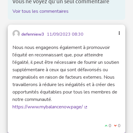
Vous ne voyez qu'un seul commentaire
Voir tous les commentaires
defenniew3
11/09/2023 08:30
Nous nous engageons également à promouvoir
l'équité en reconnaissant que, pour atteindre
l'égalité, il peut être nécessaire de fournir un soutien
supplémentaire à ceux qui sont défavorisés ou
marginalisés en raison de facteurs externes. Nous
travaillerons à réduire les inégalités et à créer des
opportunités équitables pour tous les membres de
notre communauté.
https://www.mybalancenow.page/
(Lien externe)
Je suis d'acco
0
Je ne sui
0