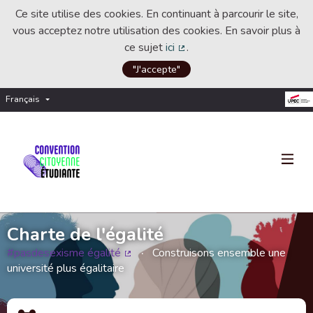
Ce site utilise des cookies. En continuant à parcourir le site,
vous acceptez notre utilisation des cookies. En savoir plus à
ce sujet
ici
.
(Lien externe)
"J'accepte"
Français
Choisir la langue
Choose language
Charte de l'égalité
#pasdesexisme égalité
Construisons ensemble une
(Lien externe)
université plus égalitaire