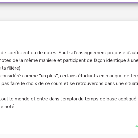
jet de coefficient ou de notes. Sauf si l'enseignement propose d'aut
 notés de la même manière et participent de façon identique à un
a filière).
est considéré comme "un plus", certains étudiants en manque de t
ns pas faire le choix de ce cours et se retrouverons dans une situat
ur tout le monde et entre dans l'emploi du temps de base appliqué 
re noté.
I