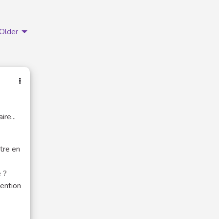
Older
re...
être en
e ?
vention