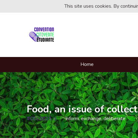
This site uses cookies. By continu
Home
Food, an issue of collect
#CCE2021
Inform, exchange, deliberate
(External link)