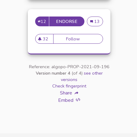
12
ENDORSE
DES ENSEIGNEMENTS SUR L
Des enseignements sur l
13
32
Follow
Des enseignements sur la sens
32 followers
Reference: algopo-PROP-2021-09-196
Version number 4
(of 4)
see other
versions
Check fingerprint
Share
Embed