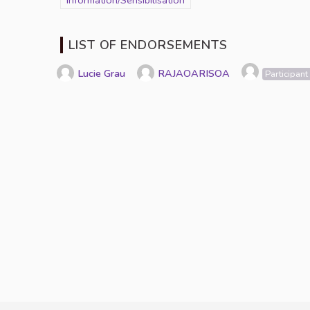
Filter results for category: Information/Sensibilisation
Information/Sensibilisation
LIST OF ENDORSEMENTS
Lucie Grau
RAJAOARISOA
Participant