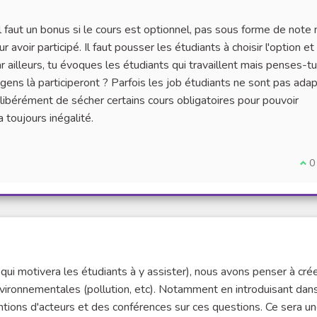
'il faut un bonus si le cours est optionnel, pas sous forme de note
avoir participé. Il faut pousser les étudiants à choisir l'option et 
 ailleurs, tu évoques les étudiants qui travaillent mais penses-tu
gens là participeront ? Parfois les job étudiants ne sont pas ada
libérément de sécher certains cours obligatoires pour pouvoir
a toujours inégalité.
I a
0
qui motivera les étudiants à y assister), nous avons penser à cré
nvironnementales (pollution, etc). Notamment en introduisant dan
entions d'acteurs et des conférences sur ces questions. Ce sera u