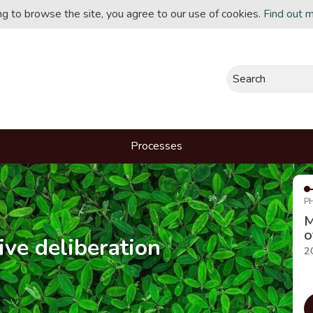
ing to browse the site, you agree to our use of cookies.
Find out 
Search
Processes
P
M
o
ive deliberation
2