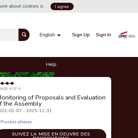
more about cookies
.
I agree
(External link)
Sign Up
Sign In
English
Choisir la langue
Choose language
Help
HASE 4 OF 4
onitoring of Proposals and Evaluation
f the Assembly
022-02-07 - 2025-12-31
Process phases
SUIVEZ LA MISE EN OEUVRE DES