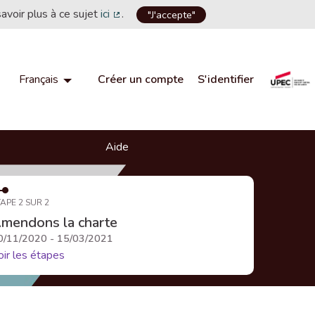
savoir plus à ce sujet
ici
.
"J'accepte"
(Lien externe)
Créer un compte
S'identifier
Français
Choisir la langue
Choose language
Aide
APE 2 SUR 2
mendons la charte
0/11/2020 - 15/03/2021
oir les étapes