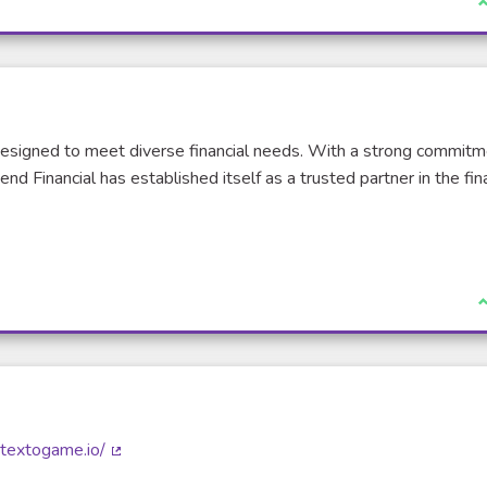
J
 designed to meet diverse financial needs. With a strong commitm
nd Financial has established itself as a trusted partner in the fin
J
ntextogame.io/
(Lien externe)