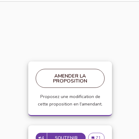
AMENDER LA
PROPOSITION
Proposez une modification de
cette proposition en l'amendant.
4
SOUTENIR
APPELLATION PERSONNE 
Appellation personne t
71