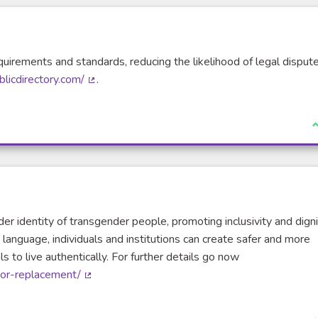
uirements and standards, reducing the likelihood of legal disput
licdirectory.com/
.
(Lien externe)
J
r identity of transgender people, promoting inclusivity and digni
language, individuals and institutions can create safer and more
 to live authentically. For further details go now
oor-replacement/
(Lien externe)