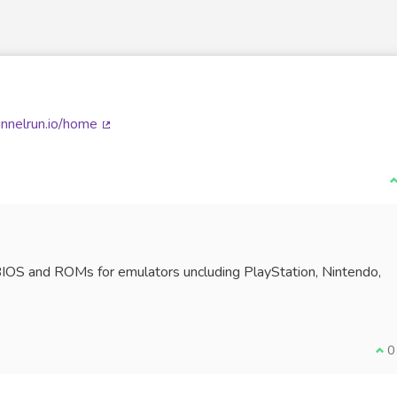
unnelrun.io/home
(Lien externe)
J
BIOS and ROMs for emulators uncluding PlayStation, Nintendo,
xterne)
Je 
0