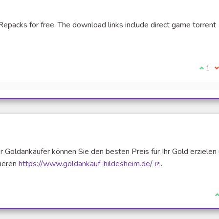
acks for free. The download links include direct game torrent
xterne)
Je su
1
J
Goldankäufer können Sie den besten Preis für Ihr Gold erzielen
tieren
https://www.goldankauf-hildesheim.de/
.
(Lien externe)
J